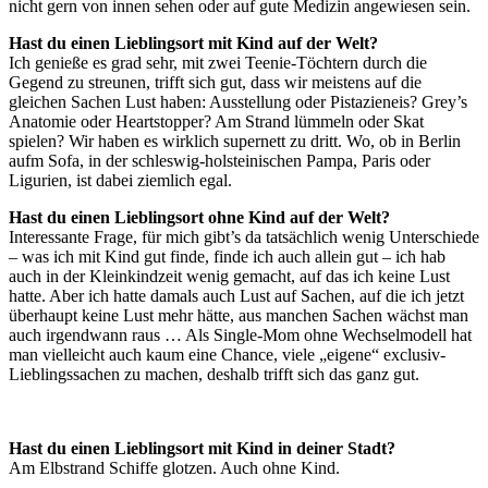
nicht gern von innen sehen oder auf gute Medizin angewiesen sein.
Hast du einen Lieblingsort mit Kind auf der Welt?
Ich genieße es grad sehr, mit zwei Teenie-Töchtern durch die
Gegend zu streunen, trifft sich gut, dass wir meistens auf die
gleichen Sachen Lust haben: Ausstellung oder Pistazieneis? Grey’s
Anatomie oder Heartstopper? Am Strand lümmeln oder Skat
spielen? Wir haben es wirklich supernett zu dritt. Wo, ob in Berlin
aufm Sofa, in der schleswig-holsteinischen Pampa, Paris oder
Ligurien, ist dabei ziemlich egal.
Hast du einen Lieblingsort ohne Kind auf der Welt?
Interessante Frage, für mich gibt’s da tatsächlich wenig Unterschiede
– was ich mit Kind gut finde, finde ich auch allein gut – ich hab
auch in der Kleinkindzeit wenig gemacht, auf das ich keine Lust
hatte. Aber ich hatte damals auch Lust auf Sachen, auf die ich jetzt
überhaupt keine Lust mehr hätte, aus manchen Sachen wächst man
auch irgendwann raus … Als Single-Mom ohne Wechselmodell hat
man vielleicht auch kaum eine Chance, viele „eigene“ exclusiv-
Lieblingssachen zu machen, deshalb trifft sich das ganz gut.
Hast du einen Lieblingsort mit Kind in deiner Stadt?
Am Elbstrand Schiffe glotzen. Auch ohne Kind.