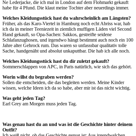
Ne Lederjacke, die ich mal in London auf dem Flohmarkt gekauft
habe für 4 Pfund. Die klaut meine Tochter aber neuerdings immer.
Welches Kleidungsstück hast du wahrscheinlich am Längsten?
Früher, als das Karo-Viertel in Hamburg noch echt Abriss war, hab
ich da in meiner Teeniezeit in ziemlich muffigen Läden viel Second
Hand gekauft, so Opa-Sachen: Sakkos, gestreifte seidene
Schlafanzughosen, und irgendwo hängt bestimmt auch noch ein 100
Jahre alter Gehrock rum. Das waren so unfasssbar qualitativ tolle
Sache, handgenäht und absolut unkaputtbar. Die hab ich alle noch.
Welches Kleidungsstück hast du dir zuletzt gekauft?
Sommerschlappen von APC, in Paris natürlich, wie sich das gehört.
Worin willst du begraben werden?
Sollen die entscheiden, die das begleiten werden. Meine Kinder
wissen, welche Ideen ich da so habe, aber mir ist das nicht wichtig.
Was geht jeden Tag?
Earl Grey am Morgen muss jeden Tag.
Was genau hast du an und was ist die Geschichte hinter deinem
Outfit?
Ich weiß nicht, ob das Geschichte genug ist: Aus irgendwelchen