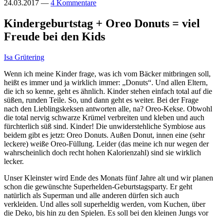
24.03.2017
—
4 Kommentare
Kindergeburtstag + Oreo Donuts = viel
Freude bei den Kids
Isa Grütering
Wenn ich meine Kinder frage, was ich vom Bäcker mitbringen soll,
heißt es immer und ja wirklich immer: „Donuts“. Und allen Eltern,
die ich so kenne, geht es ähnlich. Kinder stehen einfach total auf die
süßen, runden Teile. So, und dann geht es weiter. Bei der Frage
nach den Lieblingskeksen antworten alle, na? Oreo-Kekse. Obwohl
die total nervig schwarze Krümel verbreiten und kleben und auch
fürchterlich süß sind. Kinder! Die unwiderstehliche Symbiose aus
beidem gibt es jetzt: Oreo Donuts. Außen Donut, innen eine (sehr
leckere) weiße Oreo-Füllung. Leider (das meine ich nur wegen der
wahrscheinlich doch recht hohen Kalorienzahl) sind sie wirklich
lecker.
Unser Kleinster wird Ende des Monats fünf Jahre alt und wir planen
schon die gewünschte Superhelden-Geburtstagsparty. Er geht
natürlich als Superman und alle anderen dürfen sich auch
verkleiden. Und alles soll superheldig werden, vom Kuchen, über
die Deko, bis hin zu den Spielen. Es soll bei den kleinen Jungs vor