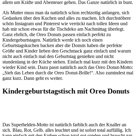
allem um Kräfte und Abenteuer gehen. Das Ganze natürlich in bunt.
Als Mutter muss man da natürlich schon rechtzeitig anfangen, sich
Gedanken über den Kuchen und alles zu machen. Ich durchstöbere
schön Instagram und Pinterest wie verrückt nach tollen Ideen und
hab mir schon etwas für die Tischdeko am Nachmittag überlegt.
Ganz ehrlich, die Oreo Donuts passen einfach perfekt zu
Kindergeburtstagen. Natürlich werde ich noch einen
Geburtstagskuchen backen aber die Donuts haben die perfekte
Größe und Kinder lieben den Geschmack ganz einfach und warum
nicht auch einfach mal den Geburtstag genießen und nicht
stundenlang in der Küche stehen. Einfach mal kurz mit den Kindern
wieder Kind sein. Dazu passt natürlich auch das Oreo Donut-Motto:
„Sieh das Leben durch die Oreo Donut-Brille!“. Also zumindest mal
ganz kurz. Dann geht es weiter.
Kindergeburtstagstisch mit Oreo Donuts
Das Superhelden-Motto ist natürlich farblich auch der Knaller an
sich. Blau, Rot, Gelb. alles leuchtet und ist sofort total auffällig. Ich
kann einfach mit den Farben schon total gut spielen und braucht gar