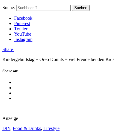
Skip
Hauptstadtmutti
Schließen
Search
Schließen
Suche:
Suchen
to
Form
content
Facebook
Pinterest
Twitter
YouTube
Instagram
Menü
Share
Kindergeburtstag + Oreo Donuts = viel Freude bei den Kids
Schließen
Share on:
Facebook
Twitter
Pinterest
Google
Plus
Anzeige
DIY
,
Food & Drinks
,
Lifestyle
—