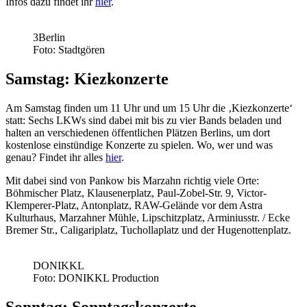
Infos dazu findet ihr
hier
.
3Berlin
Foto: Stadtgören
Samstag: Kiezkonzerte
Am Samstag finden um 11 Uhr und um 15 Uhr die ‚Kiezkonzerte‘
statt: Sechs LKWs sind dabei mit bis zu vier Bands beladen und
halten an verschiedenen öffentlichen Plätzen Berlins, um dort
kostenlose einstündige Konzerte zu spielen. Wo, wer und was
genau? Findet ihr alles
hier
.
Mit dabei sind von Pankow bis Marzahn richtig viele Orte:
Böhmischer Platz, Klausenerplatz, Paul-Zobel-Str. 9, Victor-
Klemperer-Platz, Antonplatz, RAW-Gelände vor dem Astra
Kulturhaus, Marzahner Mühle, Lipschitzplatz, Arminiusstr. / Ecke
Bremer Str., Caligariplatz, Tuchollaplatz und der Hugenottenplatz.
DONIKKL
Foto: DONIKKL Production
Sonntag: Sonntagskonzerte