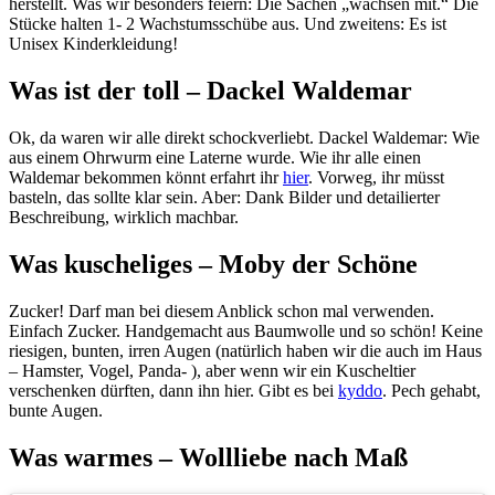
herstellt. Was wir besonders feiern: Die Sachen „wachsen mit.“ Die
Stücke halten 1- 2 Wachstumsschübe aus. Und zweitens: Es ist
Unisex Kinderkleidung!
Was ist der toll – Dackel Waldemar
Ok, da waren wir alle direkt schockverliebt. Dackel Waldemar: Wie
aus einem Ohrwurm eine Laterne wurde. Wie ihr alle einen
Waldemar bekommen könnt erfahrt ihr
hier
. Vorweg, ihr müsst
basteln, das sollte klar sein. Aber: Dank Bilder und detailierter
Beschreibung, wirklich machbar.
Was kuscheliges – Moby der Schöne
Zucker! Darf man bei diesem Anblick schon mal verwenden.
Einfach Zucker. Handgemacht aus Baumwolle und so schön! Keine
riesigen, bunten, irren Augen (natürlich haben wir die auch im Haus
– Hamster, Vogel, Panda- ), aber wenn wir ein Kuscheltier
verschenken dürften, dann ihn hier. Gibt es bei
kyddo
. Pech gehabt,
bunte Augen.
Was warmes – Wollliebe nach Maß