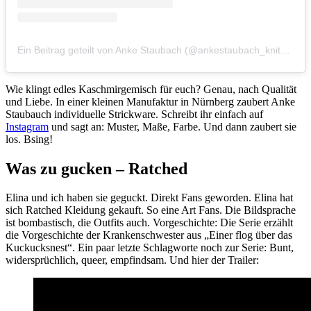
Ein Beitrag geteilt von Anke Staubach (@ankestaubach_knitwear)
Wie klingt edles Kaschmirgemisch für euch? Genau, nach Qualität
und Liebe. In einer kleinen Manufaktur in Nürnberg zaubert Anke
Staubauch individuelle Strickware. Schreibt ihr einfach auf
Instagram
und sagt an: Muster, Maße, Farbe. Und dann zaubert sie
los. Bsing!
Was zu gucken – Ratched
Elina und ich haben sie geguckt. Direkt Fans geworden. Elina hat
sich Ratched Kleidung gekauft. So eine Art Fans. Die Bildsprache
ist bombastisch, die Outfits auch. Vorgeschichte: Die Serie erzählt
die Vorgeschichte der Krankenschwester aus „Einer flog über das
Kuckucksnest“. Ein paar letzte Schlagworte noch zur Serie: Bunt,
widersprüchlich, queer, empfindsam. Und hier der Trailer: