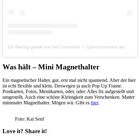
Ein Beitrag geteilt von Nø Cosmetics 🤍 (@nocosmetics.de)
am
Ok
Was hält – Mini Magnethalter
Ein magnetischer Halter, gut, erst mal nicht spannend. Aber der hier
ist echt flexible und klein. Deswegen ja auch Pop Up Frame.
Postkarten, Fotos, Menükarten, oder, oder. Alles fix aufgestellt und
umgestellt. Auch eine schöne Kleinigkeit zum Verschenken. Matter
minimaler Magnethalter. Mögen wir. Gibt es
hier
.
Foto: Kai Senf
Love it? Share it!