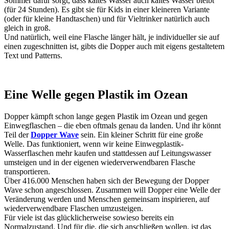
Sommer dafür sorgt, dass kaltes Wasser auch kaltes Wasser bleibt
(für 24 Stunden). Es gibt sie für Kids in einer kleineren Variante
(oder für kleine Handtaschen) und für Vieltrinker natürlich auch
gleich in groß.
Und natürlich, weil eine Flasche länger hält, je individueller sie auf
einen zugeschnitten ist, gibts die Dopper auch mit eigens gestaltetem
Text und Patterns.
Eine Welle gegen Plastik im Ozean
Dopper kämpft schon lange gegen Plastik im Ozean und gegen
Einwegflaschen – die eben oftmals genau da landen. Und ihr könnt
Teil der
Dopper Wave
sein. Ein kleiner Schritt für eine große
Welle. Das funktioniert, wenn wir keine Einwegplastik-
Wasserflaschen mehr kaufen und stattdessen auf Leitungswasser
umsteigen und in der eigenen wiederverwendbaren Flasche
transportieren.
Über 416.000 Menschen haben sich der Bewegung der Dopper
Wave schon angeschlossen. Zusammen will Dopper eine Welle der
Veränderung werden und Menschen gemeinsam inspirieren, auf
wiederverwendbare Flaschen umzusteigen.
Für viele ist das glücklicherweise sowieso bereits ein
Normalzustand. Und für die, die sich anschließen wollen, ist das