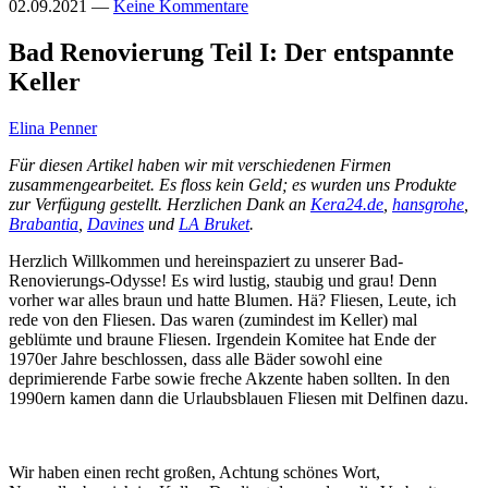
02.09.2021
—
Keine Kommentare
Bad Renovierung Teil I: Der entspannte
Keller
Elina Penner
Für diesen Artikel haben wir mit verschiedenen Firmen
zusammengearbeitet. Es floss kein Geld; es wurden uns Produkte
zur Verfügung gestellt. Herzlichen Dank an
Kera24.de
,
hansgrohe
,
Brabantia
,
Davines
und
LA Bruket
.
Herzlich Willkommen und hereinspaziert zu unserer Bad-
Renovierungs-Odysse! Es wird lustig, staubig und grau! Denn
vorher war alles braun und hatte Blumen. Hä? Fliesen, Leute, ich
rede von den Fliesen. Das waren (zumindest im Keller) mal
geblümte und braune Fliesen. Irgendein Komitee hat Ende der
1970er Jahre beschlossen, dass alle Bäder sowohl eine
deprimierende Farbe sowie freche Akzente haben sollten. In den
1990ern kamen dann die Urlaubsblauen Fliesen mit Delfinen dazu.
Wir haben einen recht großen, Achtung schönes Wort,