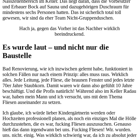
Nasszellenbereich im Keller. Das liegt daran, dass die Vorbesitzer
und Erbauer Bock auf Sauna und dazugehörigen Duschraum für
mindestens sechs Personen hatten. Das ist sicherlich total toll
gewesen, wir sind da eher Team Nicht-Gruppenduschen.
Hach ja, gegen das Vorher ist das Nachher wirklich
beeindruckend.
Es wurde laut – und nicht nur die
Baustelle
Bad Renovierung, wie ich inzwischen gelernt habe, funktioniert in
solchen Fällen nur nach einem Prinzip: alles muss raus. Wirklich
alles. Jede Leitung, jede Fliese, die braunen Fenster und jedes letzte
70er Jahre Staubkorn. Damit waren wir dann also gefühlt 10 Jahre
beschäftigt. Und die Profis natürlich! Während also im Keller Radau
war, haben mein Mann und ich versucht, uns mit dem Thema
Fliesen auseinander zu setzen.
Ich glaube, ich würde lieber Kindergärtnerin werden oder
Hochzeiten professionell planen, als noch ein einziges Mal die Hölle
durchzustehen, die es war, fucking Fliesen auszusuchen. Genauso
hieß das dann irgendwann bei uns. Fucking Fliesen! Wir. wurden.
uns. nicht. einig. Was wirklich schwierig war, da ich zu absolut jeder