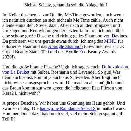
Siehste Schatz, genau da soll die Ablage hin!
Im Keller duschen ist zur Quality Me-Time geworden, auch wenn
ich natürlich duschen an sich nicht als Me Time zähle. Auch nicht
alleine einkaufen. Soviel dazu. Aber nach all den Strapazen und
Umzügen und Renovierungen der letzten Jahre freu ich mich über
eine schöne große Dusche und richtig geiles Shampoo von Davines.
Da probieren wir uns gerade etwas durch. Ich mag das
MINU
für
coloriertes Haar und das
A Single Shampoo
(Gewinner des ELLE
Green Beauty Stars 2020 und des Byrdie Eco Beauty Awards
2020!).
Und die große braune Flasche? Ugh, ich sag es euch,
Duftexplosion
von La Bruket
mit Salbei, Rosmarin und Lavendel. So gut! Was
denn auch sonst, kommt ja auch aus Schweden. Aber fragt mich
nicht, wie es ausgesprochen wird. Die machen alles mögliche und
das Braun kommt gut weg gegen die hellgrauen Esta Fliesen von
Kera24, nicht wahr?
A propos Duschen. Wir haben uns Gönnung ins Haus geholt. Und
zwar so richtig. Die
hansgrohe Raindance Select S
in mattschwarz.
Hammer. Doch dazu bald noch viel, viel mehr. Seid gespannt auf
Teil II!