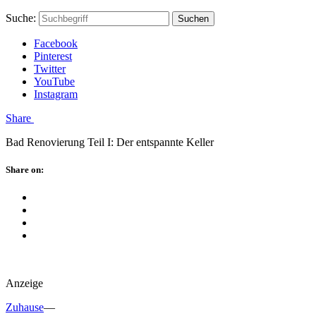
Skip
Hauptstadtmutti
Schließen
Search
Schließen
Suche:
Suchen
to
Form
content
Facebook
Pinterest
Twitter
YouTube
Instagram
Menü
Share
Bad Renovierung Teil I: Der entspannte Keller
Schließen
Share on:
Facebook
Twitter
Pinterest
Google
Plus
Anzeige
Zuhause
—