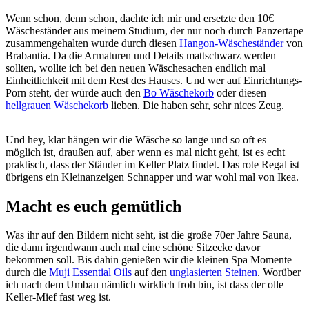
Wenn schon, denn schon, dachte ich mir und ersetzte den 10€
Wäscheständer aus meinem Studium, der nur noch durch Panzertape
zusammengehalten wurde durch diesen
Hangon-Wäscheständer
von
Brabantia. Da die Armaturen und Details mattschwarz werden
sollten, wollte ich bei den neuen Wäschesachen endlich mal
Einheitlichkeit mit dem Rest des Hauses. Und wer auf Einrichtungs-
Porn steht, der würde auch den
Bo Wäschekorb
oder diesen
hellgrauen Wäschekorb
lieben. Die haben sehr, sehr nices Zeug.
Und hey, klar hängen wir die Wäsche so lange und so oft es
möglich ist, draußen auf, aber wenn es mal nicht geht, ist es echt
praktisch, dass der Ständer im Keller Platz findet. Das rote Regal ist
übrigens ein Kleinanzeigen Schnapper und war wohl mal von Ikea.
Macht es euch gemütlich
Was ihr auf den Bildern nicht seht, ist die große 70er Jahre Sauna,
die dann irgendwann auch mal eine schöne Sitzecke davor
bekommen soll. Bis dahin genießen wir die kleinen Spa Momente
durch die
Muji Essential Oils
auf den
unglasierten Steinen
. Worüber
ich nach dem Umbau nämlich wirklich froh bin, ist dass der olle
Keller-Mief fast weg ist.