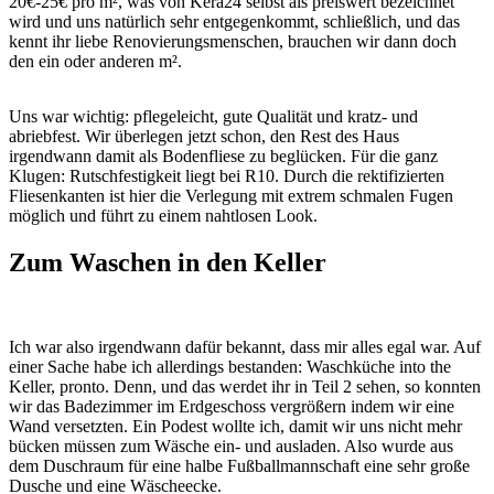
20€-25€ pro m², was von Kera24 selbst als preiswert bezeichnet
wird und uns natürlich sehr entgegenkommt, schließlich, und das
kennt ihr liebe Renovierungsmenschen, brauchen wir dann doch
den ein oder anderen m².
Uns war wichtig: pflegeleicht, gute Qualität und kratz- und
abriebfest. Wir überlegen jetzt schon, den Rest des Haus
irgendwann damit als Bodenfliese zu beglücken. Für die ganz
Klugen: Rutschfestigkeit liegt bei R10. Durch die rektifizierten
Fliesenkanten ist hier die Verlegung mit extrem schmalen Fugen
möglich und führt zu einem nahtlosen Look.
Zum Waschen in den Keller
Ich war also irgendwann dafür bekannt, dass mir alles egal war. Auf
einer Sache habe ich allerdings bestanden: Waschküche into the
Keller, pronto. Denn, und das werdet ihr in Teil 2 sehen, so konnten
wir das Badezimmer im Erdgeschoss vergrößern indem wir eine
Wand versetzten. Ein Podest wollte ich, damit wir uns nicht mehr
bücken müssen zum Wäsche ein- und ausladen. Also wurde aus
dem Duschraum für eine halbe Fußballmannschaft eine sehr große
Dusche und eine Wäscheecke.