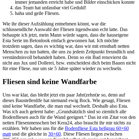
immer jemanden erreicht habe und Bilder einschicken konnte
das Team hat unfassbar viel Geduld!
haha und geile Fliesen.
Wie ihr dieser Aufzählung entnehmen könnt, war die
schlussendliche Auswahl der Fliesen irgendwann echt latte. Das
behaupte ich jetzt, mein Mann würde sagen, dass die hauseigene
Esta Serie im Betonlook einfach gewonnen hat. Ich möchte
trotzdem sagen, dass es wichtig war, dass wir mit ernsthaft netten
Menschen zu tun hatten, die uns zu jedem Zeitpunkt freundlich und
verständnisvoll behandelt haben. Denn so ein Bad renovierst du
nicht aus Jux und Dollerei, bzw. entscheidest dich beim Bauen nicht
für eine Fliese, nur um sie 5 Jahre später wieder zu wechseln.
Fliesen sind keine Wandfarbe
Uns war klar, das bleibt jetzt ein paar Jahr(zehnt)e so, denn auf
dieses Baustellenlife hat niemand ewig Bock. Wie gesagt, Fliesen
sind keine Wandfarbe, die man mal wechselt. Deshalb also Esta.
Was ich auch gelernt habe: „Grundsätzlich sind so ziemlich alle
Bodenfliesen auch für die Wand geeignet.“ Das ist ein Zitat von den
netten Fliesenmenschen bei Kera24, also braucht ihr mir nichts zu
erzählen. Wir haben uns für die
Bodenfliese Esta hellgrau 60×60
matt
und die gleiche in
30×60
. Diese Fliesen liegen zwischen