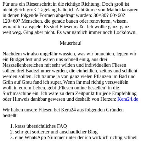
Für uns ein Riesenschritt in die richtige Richtung. Doch groß ist
nicht gleich groß. Tagelang hatte ich Albträume von Matheklausuren
in denen folgende Formen abgefragt wurden: 30×30? 60×60?
120×60? Menschen, die gerade bauen oder renovieren, wissen,
worauf ich anspiele. Es sind Fliesenmaße. Ich wollte ganz, ganz
weit weg. Ging aber nicht. Es war nämlich immer noch Lockdown.
Mauerbau!
Nachdem wir also ungefähr wussten, was wir brauchten, legten wir
ein Budget fest und waren uns schnell einig, aus drei
Nasszellenbereichen mit sehr wilden und individuellen Fliesen
sollten drei Badezimmer werden, die einheitlich, zeitlos und schlicht
werden sollten. Ich träume ja von ganz vielen Pflanzen im Bad und
Grün auf Grau fand ich super. Wenn ihr mal richtig verzweifeln
wollt in eurem Leben, gebt ‚Fliesen online bestellen‘ in die
Suchmaschine ein. Ich wäre zu dem Zeitpunkt für jede Empfehlung
oder Hinweis dankbar gewesen und deshalb von Herzen:
Kera24.de
Wir haben unsere Fliesen bei Kera24 aus folgenden Gründen
bestellt:
krass übersichtliches FAQ
sehr gut sortierter und anschaulicher Blog
eine WhatsApp Nummer unter der ich wirklich richtig schnell