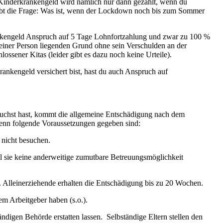
Das Kinderkrankengeld wird nämlich nur dann gezahlt, wenn du
bleibt die Frage: Was ist, wenn der Lockdown noch bis zum Sommer
ankengeld Anspruch auf 5 Tage Lohnfortzahlung und zwar zu 100 %
 seiner Person liegenden Grund ohne sein Verschulden an der
ossener Kitas (leider gibt es dazu noch keine Urteile).
Krankengeld versichert bist, hast du auch Anspruch auf
rauchst hast, kommt die allgemeine Entschädigung nach dem
wenn folgende Voraussetzungen gegeben sind:
e nicht besuchen.
weil sie keine anderweitige zumutbare Betreuungsmöglichkeit
 Alleinerziehende erhalten die Entschädigung bis zu 20 Wochen.
em Arbeitgeber haben (s.o.).
ndigen Behörde erstatten lassen. Selbständige Eltern stellen den