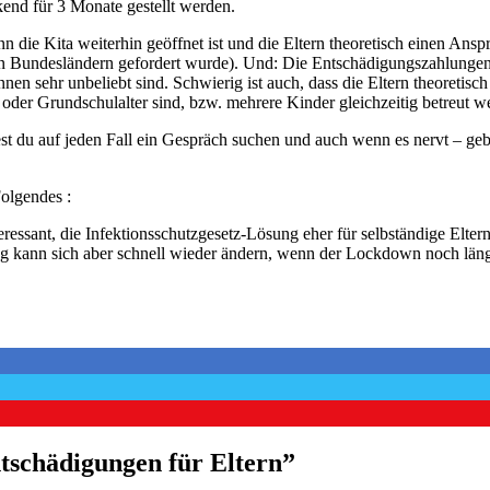
end für 3 Monate gestellt werden.
n die Kita weiterhin geöffnet ist und die Eltern theoretisch einen Ans
gen Bundesländern gefordert wurde). Und: Die Entschädigungszahlungen
nnen sehr unbeliebt sind. Schwierig ist auch, dass die Eltern theoreti
 oder Grundschulalter sind, bzw. mehrere Kinder gleichzeitig betreut 
est du auf jeden Fall ein Gespräch suchen und auch wenn es nervt – g
Folgendes :
teressant, die Infektionsschutzgesetz-Lösung eher für selbständige El
 kann sich aber schnell wieder ändern, wenn der Lockdown noch länge
tschädigungen für Eltern
”