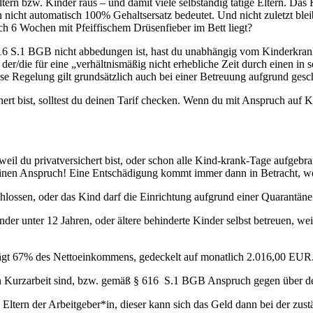
en Eltern bzw. Kinder raus – und damit viele selbständig tätige Eltern. 
ben nicht automatisch 100% Gehaltsersatz bedeutet. Und nicht zuletzt 
h 6 Wochen mit Pfeiffischem Drüsenfieber im Bett liegt?
616 S.1 BGB nicht abbedungen ist, hast du unabhängig vom Kinderkr
 der/die für eine „verhältnismäßig nicht erhebliche Zeit durch einen in
e Regelung gilt grundsätzlich auch bei einer Betreuung aufgrund geschl
ichert bist, solltest du deinen Tarif checken. Wenn du mit Anspruch auf 
weil du privatversichert bist, oder schon alle Kind-krank-Tage aufgeb
f einen Anspruch! Eine Entschädigung kommt immer dann in Betracht, 
chlossen, oder das Kind darf die Einrichtung aufgrund einer Quarantän
inder unter 12 Jahren, oder ältere behinderte Kinder selbst betreuen, 
rägt 67% des Nettoeinkommens, gedeckelt auf monatlich 2.016,00 EUR.
 in Kurzarbeit sind, bzw. gemäß § 616 S.1 BGB Anspruch gegen über d
ltern der Arbeitgeber*in, dieser kann sich das Geld dann bei der zustä