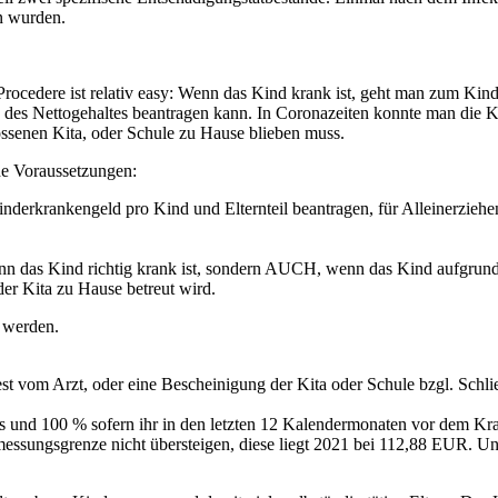
en wurden.
cedere ist relativ easy: Wenn das Kind krank ist, geht man zum Kindera
des Nettogehaltes beantragen kann. In Coronazeiten konnte man die 
ossenen Kita, oder Schule zu Hause blieben muss.
de Voraussetzungen:
 Kinderkrankengeld pro Kind und Elternteil beantragen, für Alleinerzieh
nn das Kind richtig krank ist, sondern AUCH, wenn das Kind aufgrund
er Kita zu Hause betreut wird.
t werden.
est vom Arzt, oder eine Bescheinigung der Kita oder Schule bzgl. Sch
tes und 100 % sofern ihr in den letzten 12 Kalendermonaten vor dem 
essungsgrenze nicht übersteigen, diese liegt 2021 bei 112,88 EUR. Un