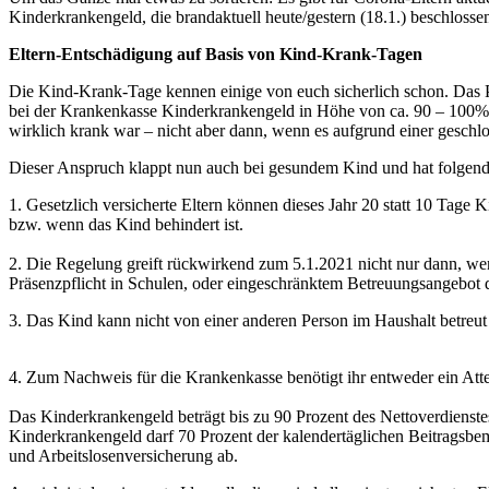
Kinderkrankengeld, die brandaktuell heute/gestern (18.1.) beschloss
Eltern-Entschädigung auf Basis von Kind-Krank-Tagen
Die Kind-Krank-Tage kennen einige von euch sicherlich schon. Das Pro
bei der Krankenkasse Kinderkrankengeld in Höhe von ca. 90 – 100% 
wirklich krank war – nicht aber dann, wenn es aufgrund einer geschl
Dieser Anspruch klappt nun auch bei gesundem Kind und hat folgen
1. Gesetzlich versicherte Eltern können dieses Jahr 20 statt 10 Tage
bzw. wenn das Kind behindert ist.
2. Die Regelung greift rückwirkend zum 5.1.2021 nicht nur dann, we
Präsenzpflicht in Schulen, oder eingeschränktem Betreuungsangebot d
3. Das Kind kann nicht von einer anderen Person im Haushalt betreu
4. Zum Nachweis für die Krankenkasse benötigt ihr entweder ein Att
Das Kinderkrankengeld beträgt bis zu 90 Prozent des Nettoverdiens
Kinderkrankengeld darf 70 Prozent der kalendertäglichen Beitragsbem
und Arbeitslosenversicherung ab.