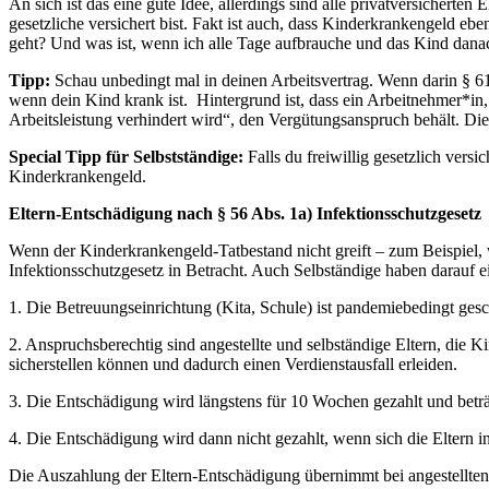
An sich ist das eine gute Idee, allerdings sind alle privatversichert
gesetzliche versichert bist. Fakt ist auch, dass Kinderkrankengeld e
geht? Und was ist, wenn ich alle Tage aufbrauche und das Kind danac
Tipp:
Schau unbedingt mal in deinen Arbeitsvertrag. Wenn darin § 
wenn dein Kind krank ist. Hintergrund ist, dass ein Arbeitnehmer*in,
Arbeitsleistung verhindert wird“, den Vergütungsanspruch behält. Dies
Special Tipp für Selbstständige:
Falls du freiwillig gesetzlich vers
Kinderkrankengeld.
Eltern-Entschädigung nach § 56 Abs. 1a) Infektionsschutzgesetz
Wenn der Kinderkrankengeld-Tatbestand nicht greift – zum Beispiel, 
Infektionsschutzgesetz in Betracht. Auch Selbständige haben darau
1. Die Betreuungseinrichtung (Kita, Schule) ist pandemiebedingt ges
2. Anspruchsberechtig sind angestellte und selbständige Eltern, die K
sicherstellen können und dadurch einen Verdienstausfall erleiden.
3. Die Entschädigung wird längstens für 10 Wochen gezahlt und bet
4. Die Entschädigung wird dann nicht gezahlt, wenn sich die Eltern
Die Auszahlung der Eltern-Entschädigung übernimmt bei angestellten E