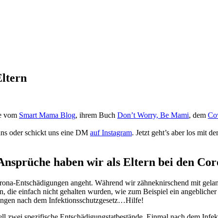
ltern
ie vom
Smart Mama Blog
, ihrem Buch
Don’t Worry, Be Mami
, dem
Co
 uns oder schickt uns eine DM
auf Instagram
. Jetzt geht’s aber los mit 
 Ansprüche haben wir als Eltern bei den C
orona-Entschädigungen angeht. Während wir zähneknirschend mit gelang
n, die einfach nicht gehalten wurden, wie zum Beispiel ein angeblich
gungen nach dem Infektionsschutzgesetz…Hilfe!
uell zwei spezifische Entschädigungstatbestände. Einmal nach dem Inf