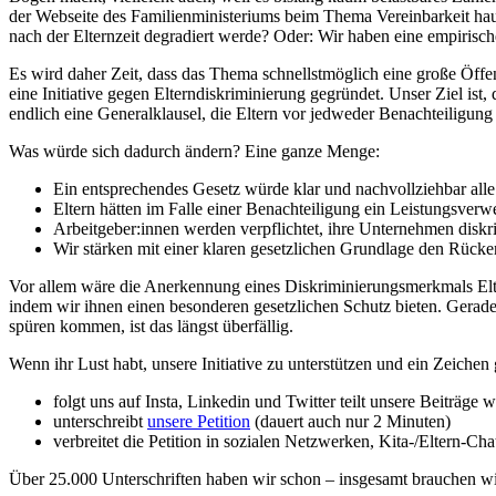
der Webseite des Familienministeriums beim Thema Vereinbarkeit hau
nach der Elternzeit degradiert werde? Oder: Wir haben eine empirisc
Es wird daher Zeit, dass das Thema schnellstmöglich eine große Öff
eine Initiative gegen Elterndiskriminierung gegründet. Unser Ziel 
endlich eine Generalklausel, die Eltern vor jedweder Benachteiligung
Was würde sich dadurch ändern? Eine ganze Menge:
Ein entsprechendes Gesetz würde klar und nachvollziehbar all
Eltern hätten im Falle einer Benachteiligung ein Leistungsver
Arbeitgeber:innen werden verpflichtet, ihre Unternehmen diskr
Wir stärken mit einer klaren gesetzlichen Grundlage den Rücke
Vor allem wäre die Anerkennung eines Diskriminierungsmerkmals Eltern
indem wir ihnen einen besonderen gesetzlichen Schutz bieten. Gerade
spüren kommen, ist das längst überfällig.
Wenn ihr Lust habt, unsere Initiative zu unterstützen und ein Zeiche
folgt uns auf Insta, Linkedin und Twitter teilt unsere Beiträge 
unterschreibt
unsere Petition
(dauert auch nur 2 Minuten)
verbreitet die Petition in sozialen Netzwerken, Kita-/Eltern-
Über 25.000 Unterschriften haben wir schon – insgesamt brauchen wi