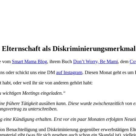
 Elternschaft als Diskriminierungsmerkma
ie vom
Smart Mama Blog
, ihrem Buch
Don’t Worry, Be Mami
, dem
Co
 uns oder schickt uns eine DM
auf Instagram
. Diesen Monat geht es um 
bt habt, oder weil ihr sie von anderen gehört habt:
 wichtigen Meetings eingeladen.“
ine frühere Tätigkeit ausüben kann. Diese wurde zwischenzeitlich von e
ngsvertrag zu unterschreiben.
 eine Kündigung erhalten. Erst vor ein paar Monaten erfolgten Neuein
 Von Benachteiligung und Diskriminierung gegenüber erwerbstätigen El
aterial gibt (was für sich gesehen auch schon ein Skandal ist), vielleich