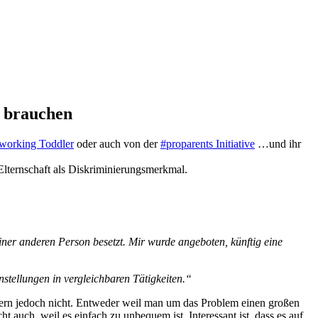
l brauchen
working Toddler
oder auch von der
#proparents Initiative
…und ihr
Elternschaft als Diskriminierungsmerkmal.
iner anderen Person besetzt. Mir wurde angeboten, künftig eine
stellungen in vergleichbaren Tätigkeiten.“
tern jedoch nicht. Entweder weil man um das Problem einen großen
t auch, weil es einfach zu unbequem ist. Interessant ist, dass es auf