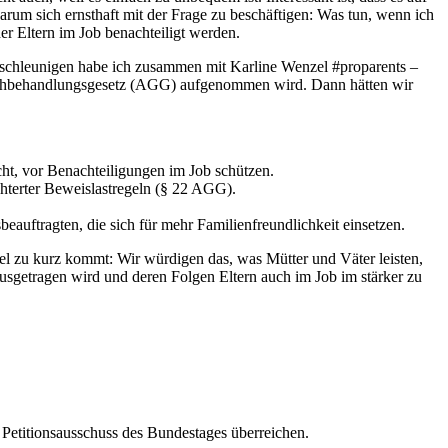
um sich ernsthaft mit der Frage zu beschäftigen: Was tun, wenn ich
r Eltern im Job benachteiligt werden.
beschleunigen habe ich zusammen mit Karline Wenzel #proparents –
Gleichbehandlungsgesetz (AGG) aufgenommen wird. Dann hätten wir
cht, vor Benachteiligungen im Job schützen.
chterter Beweislastregeln (§ 22 AGG).
auftragten, die sich für mehr Familienfreundlichkeit einsetzen.
iel zu kurz kommt: Wir würdigen das, was Mütter und Väter leisten,
ausgetragen wird und deren Folgen Eltern auch im Job im stärker zu
 Petitionsausschuss des Bundestages überreichen.