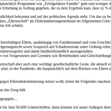
ptsächlich Programme wie „Erfolgsfaktor Familie“ geht und weniger dar
he Erhebung in Auftrag gegeben, die zu dem Ergebnis kam, dass xy % de
entlichkeit bekommt und auf der politischen Agenda steht. Um das zu 
ist, dass „Elternschaft“ als Diskriminierungsmerkmal im Allgemeinen 
 im Job schützt.
e berufstätigen Eltern, unabhängig von Familienstand und vom Geschle
weigerungsrecht sowie Anspruch auf Schadensersatz unter Geltung erlei
iminierungsfrei und damit familienfreundlich auszugestalten.
n von Vorgesetzten und Gremien wie Betriebsräten und Gleichstellungsbe
schaft aber auch eine wichtige gesellschaftliche Geste, die aktuell v
 jetzt, in der Pandemie, die hauptsächlich auf dem Rücken von Eltern 
n gegen Elterndiskriminierung setzen wollt, könnt ihr Folgendes machen:
was das Zeug hält
Chatgruppen…
r bis Juni 50.000 Unterschriften, dann können wir unser Anliegen dem