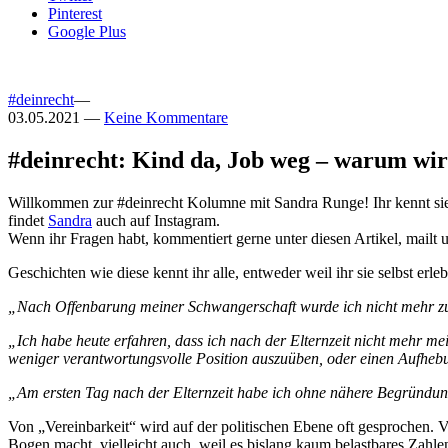
Pinterest
Google Plus
#deinrecht
—
03.05.2021
—
Keine Kommentare
#deinrecht: Kind da, Job weg – warum wir
Willkommen zur #deinrecht Kolumne mit Sandra Runge! Ihr kennt s
findet
Sandra
auch auf Instagram.
Wenn ihr Fragen habt, kommentiert gerne unter diesen Artikel, mailt
Geschichten wie diese kennt ihr alle, entweder weil ihr sie selbst erle
„Nach Offenbarung meiner Schwangerschaft wurde ich nicht mehr zu
„Ich habe heute erfahren, dass ich nach der Elternzeit nicht mehr me
weniger verantwortungsvolle Position auszuüben, oder einen Aufhebu
„Am ersten Tag nach der Elternzeit habe ich ohne nähere Begründung
Von „Vereinbarkeit“ wird auf der politischen Ebene oft gesprochen.
Bogen macht, vielleicht auch, weil es bislang kaum belastbares Zahlenm