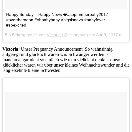
Happy Sunday – Happy News ❤️#septemberbaby2017
#overthemoon #ohbabybaby #bigsisnova #babyfever
#soexcited
Ein Beitrag geteilt von
Victoria
(@victorypug) am
Apr 9, 2017 um 12:50 PDT
Victoria:
Unser Pregnancy Announcement. So wahnsinnig
aufgeregt und glücklich waren wir. Schwanger werden ist
manchmal gar nicht so einfach wie man vielleicht denkt – umso
glücklicher waren wir über unser kleines Weihnachtswunder und die
lang ersehnte kleine Schwester.