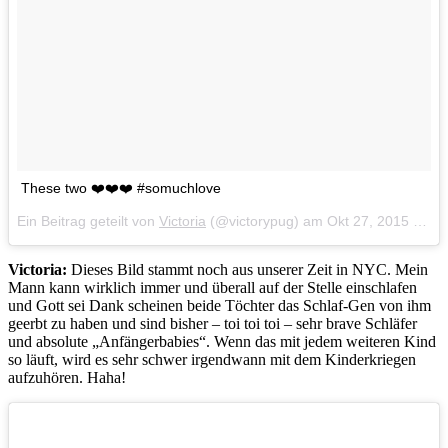
These two ❤️❤️❤️ #somuchlove
Ein Beitrag geteilt von
Victoria
(@victorypug) am
Okt 27, 2015 um 9:09 PDT
Victoria:
Dieses Bild stammt noch aus unserer Zeit in NYC. Mein
Mann kann wirklich immer und überall auf der Stelle einschlafen
und Gott sei Dank scheinen beide Töchter das Schlaf-Gen von ihm
geerbt zu haben und sind bisher – toi toi toi – sehr brave Schläfer
und absolute „Anfängerbabies“. Wenn das mit jedem weiteren Kind
so läuft, wird es sehr schwer irgendwann mit dem Kinderkriegen
aufzuhören. Haha!