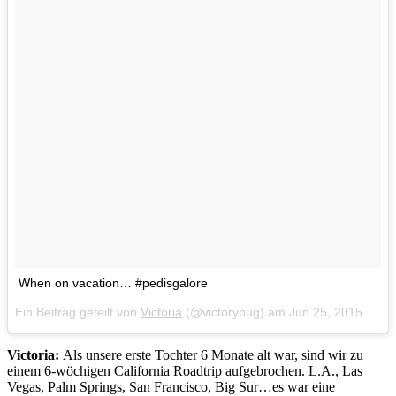
When on vacation… #pedisgalore
Ein Beitrag geteilt von
Victoria
(@victorypug) am
Jun 25, 2015 um 6:14 PDT
Victoria:
Als unsere erste Tochter 6 Monate alt war, sind wir zu
einem 6-wöchigen California Roadtrip aufgebrochen. L.A., Las
Vegas, Palm Springs, San Francisco, Big Sur…es war eine