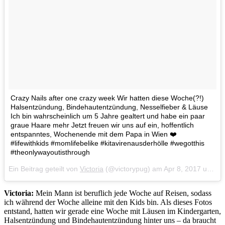
Crazy Nails after one crazy week Wir hatten diese Woche(?!)
Halsentzündung, Bindehautentzündung, Nesselfieber & Läuse
Ich bin wahrscheinlich um 5 Jahre gealtert und habe ein paar
graue Haare mehr Jetzt freuen wir uns auf ein, hoffentlich
entspanntes, Wochenende mit dem Papa in Wien ‍‍❤️
#lifewithkids #momlifebelike #kitavirenausderhölle #wegotthis
#theonlywayoutisthrough
Ein Beitrag geteilt von
Victoria
(@victorypug) am
Apr 8, 2017 um 5:38 PDT
Victoria:
Mein Mann ist beruflich jede Woche auf Reisen, sodass
ich während der Woche alleine mit den Kids bin. Als dieses Fotos
entstand, hatten wir gerade eine Woche mit Läusen im Kindergarten,
Halsentzündung und Bindehautentzündung hinter uns – da braucht