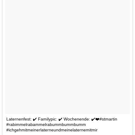
Laternenfest: ✔️ Familypic: ✔️ Wochenende: ✔️‍‍‍❤️#stmartin
#rabimmelrabammelrabummbummbumm
#ichgehmitmeinerlaterneundmeinelaternemitmir