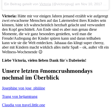
Ein Beitrag geteilt von
Victoria
(@victorypug) am
Nov 10, 2017 um 10:25 PST
Victoria:
Hätte mir vor einigen Jahren jemand erzählt wie aufgeregt
zwei erwachsene Menschen auf das Laternenfest ihres Kindes sein
können, hätte ich wahrscheinlich herzhaft gelacht und verwundert
den Kopf geschüttelt. Am Ende sind es aber nun genau diese
Momente, die wir ganz besonders genießen, weil man die
Freude/Aufregung der Kinder spüren kann und daran teilhaben
kann wie sie die Welt entdecken. Jahaaaa das klingt super cheesy,
aber mit Kindern macht wirklich alles mehr Spaß – ok, außer vllt ein
Wellness-Wochenende 😉
Liebe Victoria, vielen lieben Dank für´s Dabeisein!
Unsere letzten #momcrushmondays
nochmal im Überblick
Josephine von jose_phiiiine
Trang von hejiamtrang
Claudia von travel.little.one