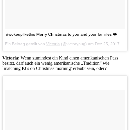
#wokeuplikethis Merry Christmas to you and your families ❤️
Ein Beitrag geteilt von
Victoria
(@victorypug) am
Dez 25, 2017 um 3:50 PST
Victoria:
Wenn zumindest ein Kind einen amerikanischen Pass
besitzt, darf auch ein wenig amerikanische „Tradition“ wie
`matching PJ’s on Christmas morning’ erlaubt sein, oder?