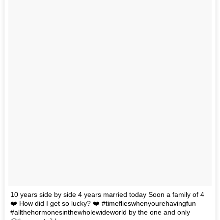
10 years side by side 4 years married today Soon a family of 4
❤️ How did I get so lucky? ❤️ #timeflieswhenyourehavingfun
#allthehormonesinthewholewideworld by the one and only