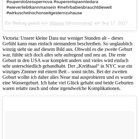
#superstolzesupernova #superentspanntedara
#wieverliebtkannmansein #mehrbabiesbrauchtdiewelt
#wirkuschelnschonseitgesternzuhause
Ein Beitrag geteilt von
Victoria
(@victorypug) am
Sep 17, 2017 um 2:58 PDT
Victoria: Unsere kleine Dara nur weniger Stunden alt – dieses
Gefühl kann man einfach niemandem beschreiben. So unglaublich
winzig sieht sie auf diesem Bild aus. Obwohl es die zweite Geburt
war, fühlte sich doch alles sehr aufregend und neu an. Die erste
Geburt in den USA war komplett anders und vieles wird einfach
sehr unterschiedlich gehandhabt. Der „Kreißsaal“ in NYC war ein
winziges Zimmer mit einem Bett – sonst nichts. Bei der zweiten
Geburt wollte ich daher alles Neue mal ausprobieren und es wurde
eine Wassergeburt. Ich habe viel Glück gehabt und beide Geburten
waren relativ rasch und ohne irgendwelche Komplikationen.