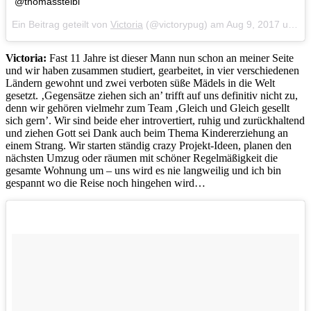
@thomassteibl
Ein Beitrag geteilt von
Victoria
(@victorypug) am
Aug 9, 2017 um 1:51 PDT
Victoria:
Fast 11 Jahre ist dieser Mann nun schon an meiner Seite
und wir haben zusammen studiert, gearbeitet, in vier verschiedenen
Ländern gewohnt und zwei verboten süße Mädels in die Welt
gesetzt. ‚Gegensätze ziehen sich an’ trifft auf uns definitiv nicht zu,
denn wir gehören vielmehr zum Team ‚Gleich und Gleich gesellt
sich gern’. Wir sind beide eher introvertiert, ruhig und zurückhaltend
und ziehen Gott sei Dank auch beim Thema Kindererziehung an
einem Strang. Wir starten ständig crazy Projekt-Ideen, planen den
nächsten Umzug oder räumen mit schöner Regelmäßigkeit die
gesamte Wohnung um – uns wird es nie langweilig und ich bin
gespannt wo die Reise noch hingehen wird…