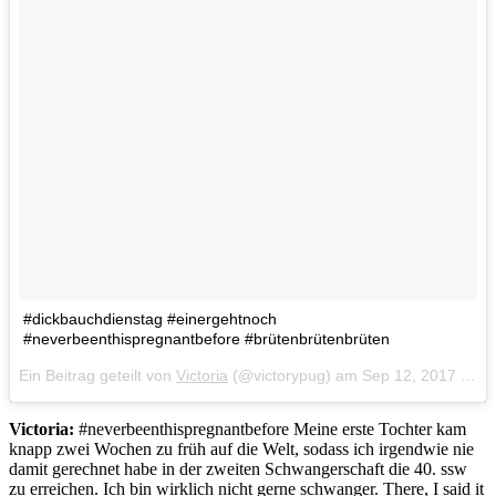
#dickbauchdienstag #einergehtnoch
#neverbeenthispregnantbefore #brütenbrütenbrüten
Ein Beitrag geteilt von
Victoria
(@victorypug) am
Sep 12, 2017 um 9:43 PDT
Victoria:
#neverbeenthispregnantbefore Meine erste Tochter kam
knapp zwei Wochen zu früh auf die Welt, sodass ich irgendwie nie
damit gerechnet habe in der zweiten Schwangerschaft die 40. ssw
zu erreichen. Ich bin wirklich nicht gerne schwanger. There, I said it