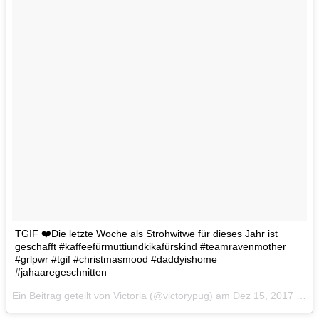
TGIF ❤️Die letzte Woche als Strohwitwe für dieses Jahr ist
geschafft #kaffeefürmuttiundkikafürskind #teamravenmother
#grlpwr #tgif #christmasmood #daddyishome
#jahaaregeschnitten
Ein Beitrag geteilt von
Victoria
(@victorypug) am
Dez 15, 2017 um 12:50 PST