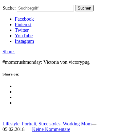
Skip
Hauptstadtmutti
Schließen
Search
Schließen
Suche:
Suchen
to
Form
content
Facebook
Pinterest
Twitter
YouTube
Instagram
Menü
Share
#momcrushmonday: Victoria von victorypug
Schließen
Share on:
Facebook
Twitter
Pinterest
Google
Plus
Lifestyle
,
Portrait
,
Streetstyles
,
Working Mom
—
05.02.2018
—
Keine Kommentare