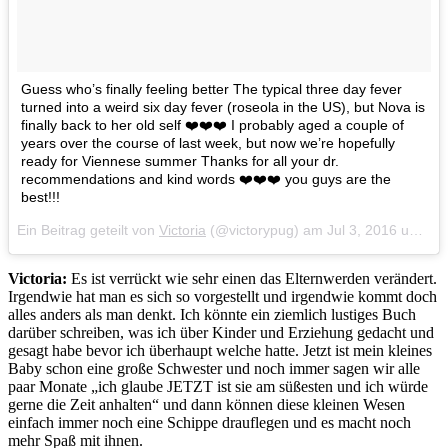
Guess who’s finally feeling better The typical three day fever
turned into a weird six day fever (roseola in the US), but Nova is
finally back to her old self ❤️❤️❤️ I probably aged a couple of
years over the course of last week, but now we’re hopefully
ready for Viennese summer Thanks for all your dr.
recommendations and kind words ❤️❤️❤️ you guys are the
best!!!
Ein Beitrag geteilt von
Victoria
(@victorypug) am
Jul 3, 2016 um 11:16 PDT
Victoria:
Es ist verrückt wie sehr einen das Elternwerden verändert.
Irgendwie hat man es sich so vorgestellt und irgendwie kommt doch
alles anders als man denkt. Ich könnte ein ziemlich lustiges Buch
darüber schreiben, was ich über Kinder und Erziehung gedacht und
gesagt habe bevor ich überhaupt welche hatte. Jetzt ist mein kleines
Baby schon eine große Schwester und noch immer sagen wir alle
paar Monate „ich glaube JETZT ist sie am süßesten und ich würde
gerne die Zeit anhalten“ und dann können diese kleinen Wesen
einfach immer noch eine Schippe drauflegen und es macht noch
mehr Spaß mit ihnen.