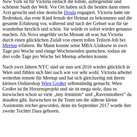
New York ist für Victoria einfach die tollste, aufregendste und
schönste Stadt der Welt. Vor Ort haben sich die beiden dann einen
Arzt gesucht und eine deutsche
Doula
engagiert. Victoria hatte nie
Bedenken, das erste Kind fernab der Heimat zu bekommen und die
gesamte Erfahrung vor, während und nach der Geburt war für sie
wunderbar herzlich und schön. Sie würde es sofort wieder genauso
machen. Als Nova ungefähr sechs Monate alt war, hat Victoria
durch einen glücklichen Zufall von einem tollen Teilzeit-Job bei
Meetup
erfahren. Ihr Mann konnte seine MBA-Unikurse in zwei
Tage pro Woche und einige Wochenenden quetschen, sodass sie
drei volle Tage pro Woche bei Meetup arbeiten konnte.
Nach zwei Jahren NYC sind sie nun seit 2016 wieder glücklich in
Wien und fühlen sich hier nach wie vor sehr wohl. Victoria arbeitet
weiterhin remote für Meetup und hat sich gleichzeitig mit ihrem
kleinen Onlineshop
Wien Großer
selbstständig gemacht. Wien
Großer ist ihr Herzensprojekt und sie ist mega stolz, dass es
inzwischen schon so viele „tiny feminists“ und „Ravenmothers“ da
draußen gibt. Inzwischen ist ihr Team um die süßeste kleine
Assistentin reicher geworden, denn im September 2017 wurde ihre
zweite Tochter Dara geboren.