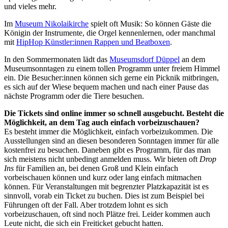
und vieles mehr.
Im
Museum Nikolaikirche
spielt oft Musik: So können Gäste die
Königin der Instrumente, die Orgel kennenlernen, oder manchmal
mit
HipHop Künstler:innen Rappen und Beatboxen
.
In den Sommermonaten lädt das
Museumsdorf Düppel
an dem
Museumsonntagen zu einem tollen Programm unter freiem Himmel
ein. Die Besucher:innen können sich gerne ein Picknik mitbringen,
es sich auf der Wiese bequem machen und nach einer Pause das
nächste Programm oder die Tiere besuchen.
Die Tickets sind online immer so schnell ausgebucht. Besteht die
Möglichkeit, an dem Tag auch einfach vorbeizuschauen?
Es besteht immer die Möglichkeit, einfach vorbeizukommen. Die
Ausstellungen sind an diesen besonderen Sonntagen immer für alle
kostenfrei zu besuchen. Daneben gibt es Programm, für das man
sich meistens nicht unbedingt anmelden muss. Wir bieten oft
Drop
Ins
für Familien an, bei denen Groß und Klein einfach
vorbeischauen können und kurz oder lang einfach mitmachen
können. Für Veranstaltungen mit begrenzter Platzkapazität ist es
sinnvoll, vorab ein Ticket zu buchen. Dies ist zum Beispiel bei
Führungen oft der Fall. Aber trotzdem lohnt es sich
vorbeizuschauen, oft sind noch Plätze frei. Leider kommen auch
Leute nicht, die sich ein Freiticket gebucht hatten.