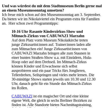
Und was würdest du mit dem Stadtmuseum Berlin gerne mal
an einem Museumssonntag umsetzen?
Ich freue mich schon auf den Museumssonntag am 3. September.
Da bieten wir im Nikolaiviertel ein Programm extra für Familien
an. Hier schon zwei Programmtipps:
10-16 Uhr Rasante Kinderzirkus-Show und
Mitmach-Zirkus von CABUWAZI Marzahn
Auf dem Platz vorm Museum Nikolaikirche treten
junge Zirkusartist:innen auf. Trainer:innen laden alle
zum Mitmachen ein! Junge Zirkusartist:innen von
CABUWAZI Marzahn bringen alle zum Staunen in
einer bunten Straßen-Show u.a. mit Einrädern, Hula-
Hoop oder auf dem Drehseil. Im Mitmach-Zirkus
können Kinder und Erwachsene sich selbst
ausprobieren und ein paar Tricks fürs Jonglieren,
Tellerdrehen, Seilspringen und vieles mehr lernen. Die
30-minütige Shows starten jeweils um 10.30 und 12.30
Uhr, danach geht für ein Stunde das Mitmach-Zirkus
ins Rollen.
CABUWAZI
ist ein magischer Ort und eine kleine
eigene Welt, die gleich in sechs Berliner Bezirken zu
finden ist. Alle Standorte bieten Nachmittagstraining,