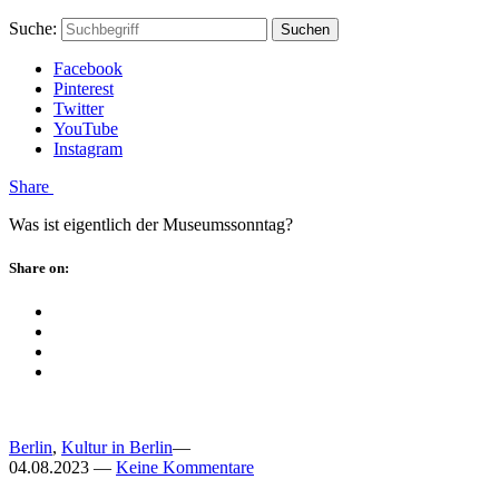
Skip
Hauptstadtmutti
Schließen
Search
Schließen
Suche:
Suchen
to
Form
content
Facebook
Pinterest
Twitter
YouTube
Instagram
Menü
Share
Was ist eigentlich der Museumssonntag?
Schließen
Share on:
Facebook
Twitter
Pinterest
Google
Plus
Berlin
,
Kultur in Berlin
—
04.08.2023
—
Keine Kommentare