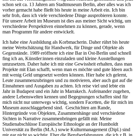
schon seit ca. 13 Jahren am Stadtmuseum Berlin, aber alles was ich
vorher gemacht habe fließt bis heute in meine Arbeit ein. Ich bin
sehr froh, dass ich viele verschiedene Dinge ausprobieren konnte.
Für unsere Arbeit im Museum ist dies aus meiner Sicht wichtig, um
verschiedene Perspektiven einnehmen zu können, gerade, wenn
man Programm für andere entwickelt.
Ich habe eine Ausbildung als Korbmacherin. Daher rührt bis heute
meine Wertschätzung für Handwerk, für Dinge und Objekte als
Gegenstände. 1989 eröffnete ich eine Bar in Ost-Berlin und schnell
fing ich an, Künstler:innen einzuladen und kleine Ausstellungen
umzusetzen. Daher habe ich mir eine Gewissheit erhalten, dass man
Projekte mit Elan schafft, wenn man es möchte und gute Ideen auch
mit wenig Geld umgesetzt werden können. Hier habe ich gelernt,
Leute zusammenzubringen und zu motivieren, aber auch gut auf die
Einnahmen und Ausgaben zu achten. Ich reise viel und lebte ein
Jahr in Budapest und ein Jahr in Marrakech. Aufeinander zugehen,
andere Lebenswelten kennen und Begegnungen schaffen sind für
mich nicht nur unterwegs wichtig, sondern Facetten, die für mich im
Museum ausschlaggebend sind. Geschichten am Rande,
Hintergründe von Objekten, Zusammenhänge und verschiedene
Sichten in Narrative zusammenbringen gefällt mir. Meine
Studienabschlüsse Europäische Ethnologie an der Humboldt
Universität zu Berlin (M.A.) sowie Kulturmanagement (Dipl.) sind
mir gar nicht so wichtig. Eher die Berufserfahrungen, die ich z.B. in