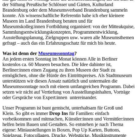
der Stiftung Preußische Schlösser und Gärten, Kulturland
Brandenburg oder dem Museumsverband Brandenburg sammeln
konnte. Als wissenschaftliche Referentin habe ich eher kleinere
Museen im Land Brandenburg beraten und für
Museumskolleg:innen Fortbildung organisiert: von der Mitteakquise,
Sammlungsentwicklungskonzepten, Programmentwicklung,
Ausstellungsplanung, Zielgruppen usw. waren alle Museumsthemen
gefragt – auch das ein Erfahrungsschatz für mich bis heute.
Was ist denn der
Museumssonntag
?
An jedem ersten Sonntag im Monat können Alle in Berliner
kostenlos ca. 60 Museen besuchen. Die Idee dahinter ist,
Berliner:innen einen Zugang zu ihren Museen der Stadt zu
ermöglichen, ohne die Hürde des Eintrittspreises. Als Stadtmuseum
unterstützen wir diesen Ansatz natürlich und untermalen die
Museumssonntage noch mit einem umfangreichen Programm. Dabei
setzen wir nicht auf Vertiefung von Ausstellungsinhalten, Vorträge
oder Gespräche von Expert:innen untereinander.
Unser Programm ist bunt gemischt, unterhaltsam für Groß und
Klein. So gibt es immer
Drop Ins
für Familien: einfach
vorbeikommen und mitmachen, Künstler:innen und Vermittler:innen
helfen beim Bauen und Gestalten. So entstehen je nach Thema
eigene: Miniaustellungen in Boxen, Pop Up Karten, Buttons,
Spielzeug, Fotocollagen, Drucke, Webstücke, Musikinstrumente