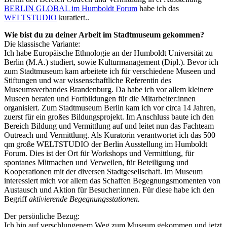
BERLIN GLOBAL im Humboldt Forum
habe ich das
WELTSTUDIO
kuratiert..
Wie bist du zu deiner Arbeit im Stadtmuseum gekommen?
Die klassische Variante:
Ich habe Europäische Ethnologie an der Humboldt Universität zu
Berlin (M.A.) studiert, sowie Kulturmanagement (Dipl.). Bevor ich
zum Stadtmuseum kam arbeitete ich für verschiedene Museen und
Stiftungen und war wissenschaftliche Referentin des
Museumsverbandes Brandenburg. Da habe ich vor allem kleinere
Museen beraten und Fortbildungen für die Mitarbeiter:innen
organisiert. Zum Stadtmuseum Berlin kam ich vor circa 14 Jahren,
zuerst für ein großes Bildungsprojekt. Im Anschluss baute ich den
Bereich Bildung und Vermittlung auf und leitet nun das Fachteam
Outreach und Vermittlung. Als Kuratorin verantwortet ich das 500
qm große WELTSTUDIO der Berlin Ausstellung im Humboldt
Forum. Dies ist der Ort für Workshops und Vermittlung, für
spontanes Mitmachen und Verweilen, für Beteiligung und
Kooperationen mit der diversen Stadtgesellschaft. Im Museum
interessiert mich vor allem das Schaffen Begegnungsmomenten von
Austausch und Aktion für Besucher:innen. Für diese habe ich den
Begriff
aktivierende Begegnungsstationen.
Der persönliche Bezug:
Ich bin auf verschlungenem Weg zum Museum gekommen und jetzt