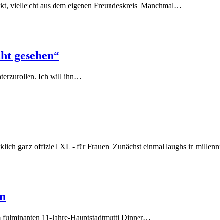
kt, vielleicht aus dem eigenen Freundeskreis. Manchmal…
cht gesehen“
nterzurollen. Ich will ihn…
rklich ganz offiziell XL - für Frauen. Zunächst einmal laughs in millen
en
m fulminanten 11-Jahre-Hauptstadtmutti Dinner…