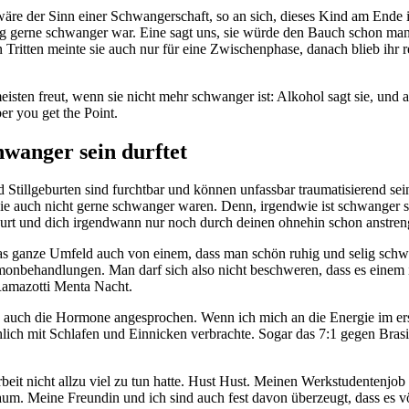
wäre der Sinn einer Schwangerschaft, so an sich, dieses Kind am Ende
htig gerne schwanger war. Eine sagt uns, sie würde den Bauch schon man
 Tritten meinte sie auch nur für eine Zwischenphase, danach blieb ih
meisten freut, wenn sie nicht mehr schwanger ist: Alkohol sagt sie, un
r you get the Point.
hwanger sein durftet
nd Stillgeburten sind furchtbar und können unfassbar traumatisierend sei
 die auch nicht gerne schwanger waren. Denn, irgendwie ist schwanger s
urt und dich irgendwann nur noch durch deinen ohnehin schon anstreng
ganze Umfeld auch von einem, dass man schön ruhig und selig schwange
monbehandlungen. Man darf sich also nicht beschweren, dass es einem 
Ramazotti Menta Nacht.
a, auch die Hormone angesprochen. Wenn ich mich an die Energie im erst
chlich mit Schlafen und Einnicken verbrachte. Sogar das 7:1 gegen Bra
beit nicht allzu viel zu tun hatte. Hust Hust. Meinen Werkstudentenjo
um. Meine Freundin und ich sind auch fest davon überzeugt, dass es völ