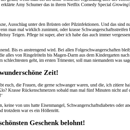
ie erklärte Amy Schumer das in ihrem Netflix Comedy Special
Growing
ne, Ausschlag unter den Brüsten oder Pilzinfektionen. Und das sind
 wenn man mal wirklich zunimmt, oder krasse Schwangerschaftsstreifen 
 Chrissy Teigen. Pflege ist super, aber ich habe das auch immer vergesse
nend. Bis es anstrengend wird. Bei allen Folgeschwangerschaften bleibt
, die alles von Ringelröteln bis Magen-Darm aus dem Kindergarten nac
schlechtesten geht, im ersten Trimester, soll man niemandem was sag
 wunderschöne Zeit!
e Frauen, die gerne schwanger waren, und die, ich zitiere hal
lo? Krasse Rückenschmerzen sobald man mal fünf Minuten nicht auf de
!‘
, keine von uns hatte Eisenmangel, Schwangerschaftsdiabetes oder an
trotzdem war es ein Höllenritt.
schönsten Geschenk belohnt!