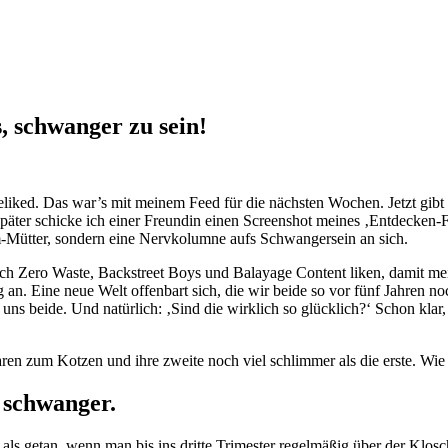
s, schwanger zu sein!
eliked. Das war’s mit meinem Feed für die nächsten Wochen. Jetzt gib
später schicke ich einer Freundin einen Screenshot meines ‚Entdecken-F
m-Mütter, sondern eine Nervkolumne aufs Schwangersein an sich.
lich Zero Waste, Backstreet Boys und Balayage Content liken, damit mei
. Eine neue Welt offenbart sich, die wir beide so vor fünf Jahren no
s beide. Und natürlich: ‚Sind die wirklich so glücklich?‘ Schon klar, In
en zum Kotzen und ihre zweite noch viel schlimmer als die erste. Wie
 schwanger.
agt als getan, wenn man bis ins dritte Trimester regelmäßig über der Klo