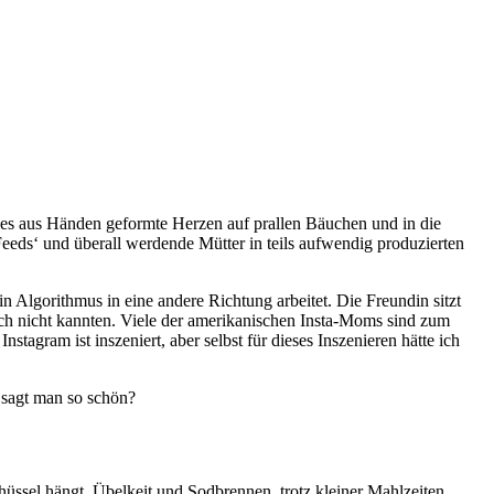
t es aus Händen geformte Herzen auf prallen Bäuchen und in die
eeds‘ und überall werdende Mütter in teils aufwendig produzierten
n Algorithmus in eine andere Richtung arbeitet. Die Freundin sitzt
ch nicht kannten. Viele der amerikanischen Insta-Moms sind zum
stagram ist inszeniert, aber selbst für dieses Inszenieren hätte ich
 sagt man so schön?
schüssel hängt. Übelkeit und Sodbrennen, trotz kleiner Mahlzeiten,