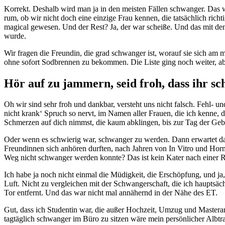
Korrekt. Deshalb wird man ja in den meisten Fällen schwanger. Das 
rum, ob wir nicht doch eine einzige Frau kennen, die tatsächlich ric
magical gewesen. Und der Rest? Ja, der war scheiße. Und das mit den
wurde.
Wir fragen die Freundin, die grad schwanger ist, worauf sie sich am 
ohne sofort Sodbrennen zu bekommen. Die Liste ging noch weiter, abe
Hör auf zu jammern, seid froh, dass ihr sc
Oh wir sind sehr froh und dankbar, versteht uns nicht falsch. Fehl- u
nicht krank‘ Spruch so nervt, im Namen aller Frauen, die ich kenne,
Schmerzen auf dich nimmst, die kaum abklingen, bis zur Tag der Geb
Oder wenn es schwierig war, schwanger zu werden. Dann erwartet das 
Freundinnen sich anhören durften, nach Jahren von In Vitro und Hor
Weg nicht schwanger werden konnte? Das ist kein Kater nach einer 
Ich habe ja noch nicht einmal die Müdigkeit, die Erschöpfung, und j
Luft. Nicht zu vergleichen mit der Schwangerschaft, die ich hauptsä
Tor entfernt. Und das war nicht mal annähernd in der Nähe des ET.
Gut, dass ich Studentin war, die außer Hochzeit, Umzug und Masterar
tagtäglich schwanger im Büro zu sitzen wäre mein persönlicher Albtra