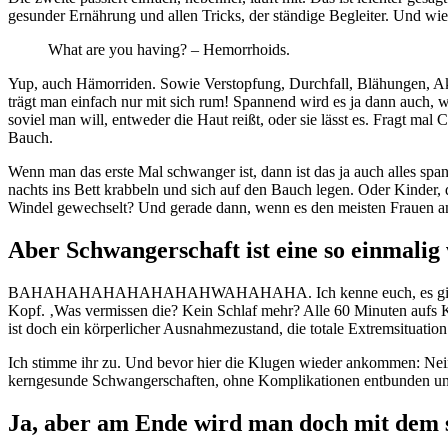
gesunder Ernährung und allen Tricks, der ständige Begleiter. Und w
What are you having? – Hemorrhoids.
Yup, auch Hämorriden. Sowie Verstopfung, Durchfall, Blähungen, Ak
trägt man einfach nur mit sich rum! Spannend wird es ja dann auch,
soviel man will, entweder die Haut reißt, oder sie lässt es. Fragt mal
Bauch.
Wenn man das erste Mal schwanger ist, dann ist das ja auch alles span
nachts ins Bett krabbeln und sich auf den Bauch legen. Oder Kinder
Windel gewechselt? Und gerade dann, wenn es den meisten Frauen am 
Aber Schwangerschaft ist eine so einmalig
BAHAHAHAHAHAHAHAHWAHAHAHA. Ich kenne euch, es gibt euch, di
Kopf. ‚Was vermissen die? Kein Schlaf mehr? Alle 60 Minuten aufs K
ist doch ein körperlicher Ausnahmezustand, die totale Extremsituation
Ich stimme ihr zu. Und bevor hier die Klugen wieder ankommen: Nein
kerngesunde Schwangerschaften, ohne Komplikationen entbunden und 
Ja, aber am Ende wird man doch mit dem 