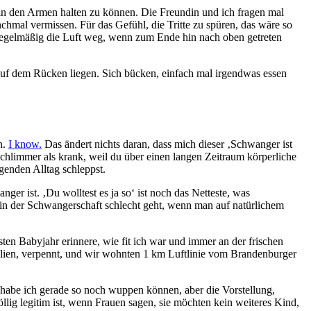
 in den Armen halten zu können. Die Freundin und ich fragen mal
chmal vermissen. Für das Gefühl, die Tritte zu spüren, das wäre so
r regelmäßig die Luft weg, wenn zum Ende hin nach oben getreten
d auf dem Rücken liegen. Sich bücken, einfach mal irgendwas essen
n.
I know.
Das ändert nichts daran, dass mich dieser ‚Schwanger ist
chlimmer als krank, weil du über einen langen Zeitraum körperliche
enden Alltag schleppst.
r ist. ‚Du wolltest es ja so‘ ist noch das Netteste, was
in der Schwangerschaft schlecht geht, wenn man auf natürlichem
en Babyjahr erinnere, wie fit ich war und immer an der frischen
silien, verpennt, und wir wohnten 1 km Luftlinie vom Brandenburger
b habe ich gerade so noch wuppen können, aber die Vorstellung,
lig legitim ist, wenn Frauen sagen, sie möchten kein weiteres Kind,