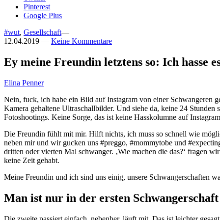
Pinterest
Google Plus
#wut
,
Gesellschaft
—
12.04.2019
—
Keine Kommentare
Ey meine Freundin letztens so: Ich hasse e
Elina Penner
Nein, fuck, ich habe ein Bild auf Instagram von einer Schwangeren g
Kamera gehaltene Ultraschallbilder. Und siehe da, keine 24 Stunden 
Fotoshootings. Keine Sorge, das ist keine Hasskolumne auf Instagra
Die Freundin fühlt mit mir. Hilft nichts, ich muss so schnell wie mög
neben mir und wir gucken uns #preggo, #mommytobe und #expecting an
dritten oder vierten Mal schwanger. ‚Wie machen die das?‘ fragen wir un
keine Zeit gehabt.
Meine Freundin und ich sind uns einig, unsere Schwangerschaften war
Man ist nur in der ersten Schwangerschaft
Die zweite passiert einfach, nebenher, läuft mit. Das ist leichter ges