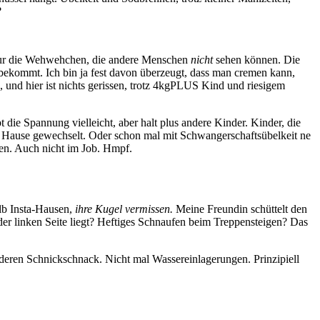
?
 nur die Wehwehchen, die andere Menschen
nicht
sehen können. Die
bekommt. Ich bin ja fest davon überzeugt, dass man cremen kann,
n, und hier ist nichts gerissen, trotz 4kgPLUS Kind und riesigem
 die Spannung vielleicht, aber halt plus andere Kinder. Kinder, die
h Hause gewechselt. Oder schon mal mit Schwangerschaftsübelkeit ne
en. Auch nicht im Job. Hmpf.
b Insta-Hausen,
ihre Kugel vermissen.
Meine Freundin schüttelt den
r linken Seite liegt? Heftiges Schnaufen beim Treppensteigen? Das
deren Schnickschnack. Nicht mal Wassereinlagerungen. Prinzipiell