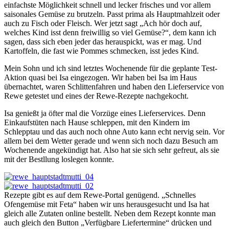
einfachste Möglichkeit schnell und lecker frisches und vor allem
saisonales Gemüse zu brutzeln. Passt prima als Hauptmahlzeit oder
auch zu Fisch oder Fleisch. Wer jetzt sagt „Ach hör doch auf,
welches Kind isst denn freiwillig so viel Gemüse?“, dem kann ich
sagen, dass sich eben jeder das herauspickt, was er mag. Und
Kartoffeln, die fast wie Pommes schmecken, isst jedes Kind.
Mein Sohn und ich sind letztes Wochenende für die geplante Test-
Aktion quasi bei Isa eingezogen. Wir haben bei Isa im Haus
übernachtet, waren Schlittenfahren und haben den Lieferservice von
Rewe getestet und eines der Rewe-Rezepte nachgekocht.
Isa genießt ja öfter mal die Vorzüge eines Lieferservices. Denn
Einkaufstüten nach Hause schleppen, mit den Kindern im
Schlepptau und das auch noch ohne Auto kann echt nervig sein. Vor
allem bei dem Wetter gerade und wenn sich noch dazu Besuch am
Wochenende angekündigt hat. Also hat sie sich sehr gefreut, als sie
mit der Bestllung loslegen konnte.
Rezepte gibt es auf dem Rewe-Portal genügend. „
Schnelles
Ofengemüse mit Feta“
haben wir uns herausgesucht und Isa hat
gleich alle Zutaten online bestellt. Neben dem Rezept konnte man
auch gleich den Button „Verfügbare Liefertermine“ drücken und