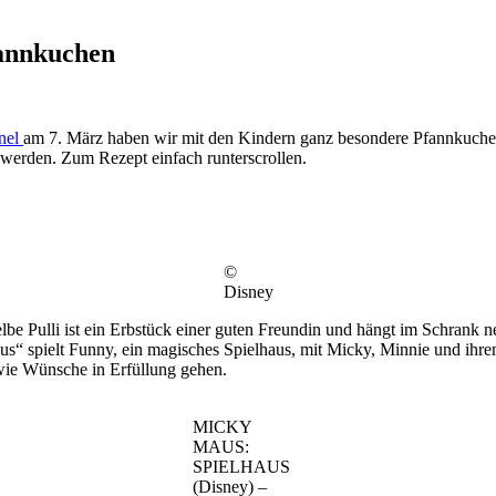
fannkuchen
nel
am 7. März haben wir mit den Kindern ganz besondere Pfannkuchen 
 werden. Zum Rezept einfach runterscrollen.
©
Disney
e Pulli ist ein Erbstück einer guten Freundin und hängt im Schrank 
s“ spielt Funny, ein magisches Spielhaus, mit Micky, Minnie und ihre
d wie Wünsche in Erfüllung gehen.
MICKY
MAUS:
SPIELHAUS
(Disney) –