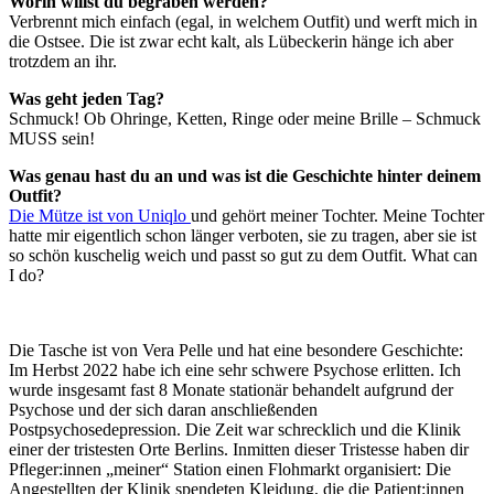
Worin willst du begraben werden?
Verbrennt mich einfach (egal, in welchem Outfit) und werft mich in
die Ostsee. Die ist zwar echt kalt, als Lübeckerin hänge ich aber
trotzdem an ihr.
Was geht jeden Tag?
Schmuck! Ob Ohringe, Ketten, Ringe oder meine Brille – Schmuck
MUSS sein!
Was genau hast du an und was ist die Geschichte hinter deinem
Outfit?
Die Mütze ist von Uniqlo
und gehört meiner Tochter. Meine Tochter
hatte mir eigentlich schon länger verboten, sie zu tragen, aber sie ist
so schön kuschelig weich und passt so gut zu dem Outfit. What can
I do?
Die Tasche ist von Vera Pelle und hat eine besondere Geschichte:
Im Herbst 2022 habe ich eine sehr schwere Psychose erlitten. Ich
wurde insgesamt fast 8 Monate stationär behandelt aufgrund der
Psychose und der sich daran anschließenden
Postpsychosedepression. Die Zeit war schrecklich und die Klinik
einer der tristesten Orte Berlins. Inmitten dieser Tristesse haben dir
Pfleger:innen „meiner“ Station einen Flohmarkt organisiert: Die
Angestellten der Klinik spendeten Kleidung, die die Patient:innen