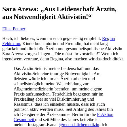
Sara Arewa: „Aus Leidenschaft Ärztin,
aus Notwendigkeit Aktivistin!“
Elina Penner
Hach, ich liebe es, wenn ihr euch gegenseitig empfehlt.
Regina
Feldmann
, Kinderbuchautorin und Freundin, hat nicht lang
gefackelt und direkt die Ärztin und gesundheitspolitische Aktivistin
Sara Arewa vorgeschlagen. „Die müsst ihr vorstellen!“ Wenn ich
irgendwem vertraue, dann Regina, also machen wir das doch direkt.
Das Ärztin-Sein ist meine Leidenschaft und das
Aktivistin-Sein eine traurige Notwendigkeit. Am
liebsten würde ich nur als Ärztin arbeiten und
schnellstmöglich meine Weiterbildung zur
Allgemeinmedizinerin beenden, um meine eigene
Praxis aufzumachen. Tatsächlich begegnen mir im
Praxisalltag aber so viel Diskriminierung und
Rassismus, dass ich einsehen musste, dass ich auch
politisch aktiv werden muss. Seit Anfang des Jahres bin
ich Delegierte der Ärztekammer Berlin für die
FrAktion
Gesundheit
und seit Mitte des Jahres betreibe ich
meinen Instagram-Kanal
@menschlichemedizin
. Ich