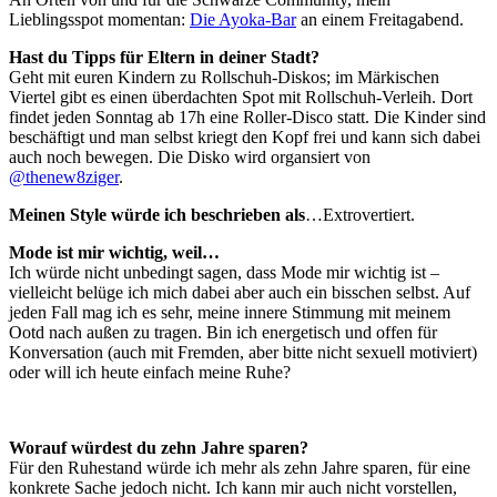
Lieblingsspot momentan:
Die Ayoka-Bar
an einem Freitagabend.
Hast du Tipps für Eltern in deiner Stadt?
Geht mit euren Kindern zu Rollschuh-Diskos; im Märkischen
Viertel gibt es einen überdachten Spot mit Rollschuh-Verleih. Dort
findet jeden Sonntag ab 17h eine Roller-Disco statt. Die Kinder sind
beschäftigt und man selbst kriegt den Kopf frei und kann sich dabei
auch noch bewegen. Die Disko wird organsiert von
@thenew8ziger
.
Meinen Style würde ich beschrieben als
…Extrovertiert.
Mode ist mir wichtig, weil…
Ich würde nicht unbedingt sagen, dass Mode mir wichtig ist –
vielleicht belüge ich mich dabei aber auch ein bisschen selbst. Auf
jeden Fall mag ich es sehr, meine innere Stimmung mit meinem
Ootd nach außen zu tragen. Bin ich energetisch und offen für
Konversation (auch mit Fremden, aber bitte nicht sexuell motiviert)
oder will ich heute einfach meine Ruhe?
Worauf würdest du zehn Jahre sparen?
Für den Ruhestand würde ich mehr als zehn Jahre sparen, für eine
konkrete Sache jedoch nicht. Ich kann mir auch nicht vorstellen,