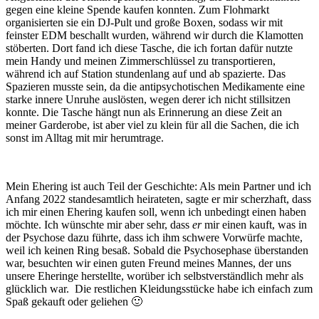
gegen eine kleine Spende kaufen konnten. Zum Flohmarkt
organisierten sie ein DJ-Pult und große Boxen, sodass wir mit
feinster EDM beschallt wurden, während wir durch die Klamotten
stöberten. Dort fand ich diese Tasche, die ich fortan dafür nutzte
mein Handy und meinen Zimmerschlüssel zu transportieren,
während ich auf Station stundenlang auf und ab spazierte. Das
Spazieren musste sein, da die antipsychotischen Medikamente eine
starke innere Unruhe auslösten, wegen derer ich nicht stillsitzen
konnte. Die Tasche hängt nun als Erinnerung an diese Zeit an
meiner Garderobe, ist aber viel zu klein für all die Sachen, die ich
sonst im Alltag mit mir herumtrage.
Mein Ehering ist auch Teil der Geschichte: Als mein Partner und ich
Anfang 2022 standesamtlich heirateten, sagte er mir scherzhaft, dass
ich mir einen Ehering kaufen soll, wenn ich unbedingt einen haben
möchte. Ich wünschte mir aber sehr, dass
er
mir einen kauft, was in
der Psychose dazu führte, dass ich ihm schwere Vorwürfe machte,
weil ich keinen Ring besaß. Sobald die Psychosephase überstanden
war, besuchten wir einen guten Freund meines Mannes, der uns
unsere Eheringe herstellte, worüber ich selbstverständlich mehr als
glücklich war. Die restlichen Kleidungsstücke habe ich einfach zum
Spaß gekauft oder geliehen 🙂