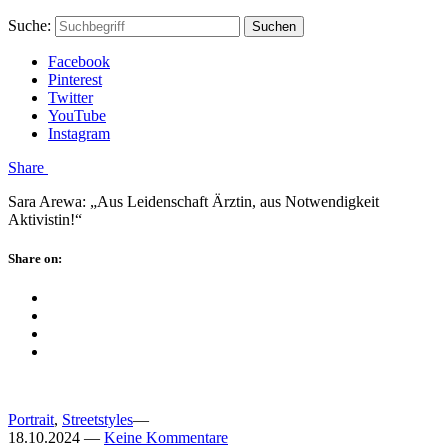
Skip
Hauptstadtmutti
Schließen
Search
Schließen
Suche:
Suchen
to
Form
content
Facebook
Pinterest
Twitter
YouTube
Instagram
Menü
Share
Sara Arewa: „Aus Leidenschaft Ärztin, aus Notwendigkeit
Aktivistin!“
Schließen
Share on:
Facebook
Twitter
Pinterest
Google
Plus
Portrait
,
Streetstyles
—
18.10.2024
—
Keine Kommentare