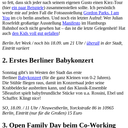
so fett, dass sich jeder nach seinem eigenen Gusto einen Kiez-Tour
(hier
ein paar Beispiele
) zusammenstellen sollte. Ich persönlich
werde mir auf jeden Fall die Fotoausstellung
Gordon Parks. I am
You
im c/o berlin ansehen. Und noch ein letzter Aufruf: Wer Julian
Rosefeldt großartige Ausstellung
Manifesto
im Hamburgs
Bahnhof noch nicht gesehen hat – das ist die letzte Gelegenheit! Hat
auch
den Kids voll gut gefallen
!
Berlin Art Week / noch bis 18.09. um 21 Uhr /
überall
in der Stadt,
Eintritt variiert
2. Erstes Berliner Babykonzert
Sonntag gibt’s im Westen der Stadt das erste
Berliner
Babykonzert
(für die ganz Kleinen von 0-2 Jahren).
Die Stühle fliegen raus, damit im Konzertsaal jeder seine
Krabbeldecke ausbreiten kann, und das Klassik-Ensemble
5Beaufort spielt babyfreundliche Stücke von u.a. Rossini, Ebel und
Schaffer. Klingt nice!
SO, 18.09. / 11 Uhr / Neuwestberlin, Yorckstraße 86 in 10965
Berlin, Eintritt (nur für die Großen) 15 Euro
3. Open Family Day beim Co-Working