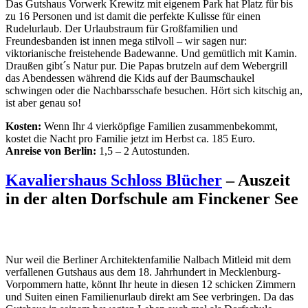
Das Gutshaus Vorwerk Krewitz mit eigenem Park hat Platz für bis
zu 16 Personen und ist damit die perfekte Kulisse für einen
Rudelurlaub. Der Urlaubstraum für Großfamilien und
Freundesbanden ist innen mega stilvoll – wir sagen nur:
viktorianische freistehende Badewanne. Und gemütlich mit Kamin.
Draußen gibt´s Natur pur. Die Papas brutzeln auf dem Webergrill
das Abendessen während die Kids auf der Baumschaukel
schwingen oder die Nachbarsschafe besuchen. Hört sich kitschig an,
ist aber genau so!
Kosten:
Wenn Ihr 4 vierköpfige Familien zusammenbekommt,
kostet die Nacht pro Familie jetzt im Herbst ca. 185 Euro.
Anreise von Berlin:
1,5 – 2 Autostunden.
Kavaliershaus Schloss Blücher
– Auszeit
in der alten Dorfschule am Finckener See
Nur weil die Berliner Architektenfamilie Nalbach Mitleid mit dem
verfallenen Gutshaus aus dem 18. Jahrhundert in Mecklenburg-
Vorpommern hatte, könnt Ihr heute in diesen 12 schicken Zimmern
und Suiten einen Familienurlaub direkt am See verbringen. Da das