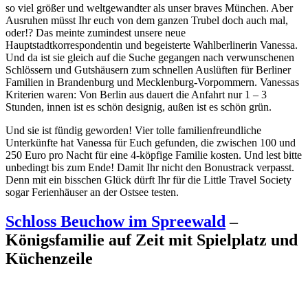
so viel größer und weltgewandter als unser braves München. Aber
Ausruhen müsst Ihr euch von dem ganzen Trubel doch auch mal,
oder!? Das meinte zumindest unsere neue
Hauptstadtkorrespondentin und begeisterte Wahlberlinerin Vanessa.
Und da ist sie gleich auf die Suche gegangen nach verwunschenen
Schlössern und Gutshäusern zum schnellen Auslüften für Berliner
Familien in Brandenburg und Mecklenburg-Vorpommern. Vanessas
Kriterien waren: Von Berlin aus dauert die Anfahrt nur 1 – 3
Stunden, innen ist es schön designig, außen ist es schön grün.
Und sie ist fündig geworden! Vier tolle familienfreundliche
Unterkünfte hat Vanessa für Euch gefunden, die zwischen 100 und
250 Euro pro Nacht für eine 4-köpfige Familie kosten. Und lest bitte
unbedingt bis zum Ende! Damit Ihr nicht den Bonustrack verpasst.
Denn mit ein bisschen Glück dürft Ihr für die Little Travel Society
sogar Ferienhäuser an der Ostsee testen.
Schloss Beuchow im Spreewald
–
Königsfamilie auf Zeit mit Spielplatz und
Küchenzeile