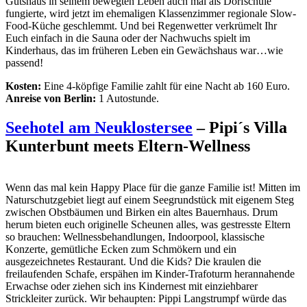
Gutshaus in seinem bewegten Leben auch mal als Dorfschule
fungierte, wird jetzt im ehemaligen Klassenzimmer regionale Slow-
Food-Küche geschlemmt. Und bei Regenwetter verkrümelt Ihr
Euch einfach in die Sauna oder der Nachwuchs spielt im
Kinderhaus, das im früheren Leben ein Gewächshaus war…wie
passend!
Kosten:
Eine 4-köpfige Familie zahlt für eine Nacht ab 160 Euro.
Anreise von Berlin:
1 Autostunde.
Seehotel am Neuklostersee
– Pipi´s Villa
Kunterbunt meets Eltern-Wellness
Wenn das mal kein Happy Place für die ganze Familie ist! Mitten im
Naturschutzgebiet liegt auf einem Seegrundstück mit eigenem Steg
zwischen Obstbäumen und Birken ein altes Bauernhaus. Drum
herum bieten euch originelle Scheunen alles, was gestresste Eltern
so brauchen: Wellnessbehandlungen, Indoorpool, klassische
Konzerte, gemütliche Ecken zum Schmökern und ein
ausgezeichnetes Restaurant. Und die Kids? Die kraulen die
freilaufenden Schafe, erspähen im Kinder-Trafoturm herannahende
Erwachse oder ziehen sich ins Kindernest mit einziehbarer
Strickleiter zurück. Wir behaupten: Pippi Langstrumpf würde das