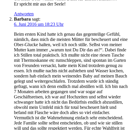
Er spricht mir aus der Seele!
Antworten
Barbara
sagt:
6. Juni 2016 um 18:23 Uhr
Beim ersten Kind hatte ich genau das gegenteilige Gefühl,
nämlich, dass mich die meisten Mütter für bescheuert und eine
Ober-Glucke halten, weil ich noch stille. Selbst von meiner
Mutter kam immer „warum tust Du Dir das an?“. Dabei finde
ich Stillen total praktisch. Ich mußte nicht eine riesen Tasche
mit Thermoskanne etc rumschleppen, sind spontan im Garten
von Freunden versackt, hatte mein Kind trotzdem genug zu
essen. Ich mußte nachts nicht aufstehen und Wasser kochen,
sondern hab einfach mein weinendes Baby auf meinen Bauch
gelegt und weitergeschlafen. Trotzdem wurde ich ständig
gefragt, wann ich denn endlich mal abstillen will. Ich bin nach
7 Monaten arbeiten gegangen und war sogar auf
Geschäftsreisen, ich war auf Hochzeiten und selbst wieder
schwanger hatte ich nicht das Bedürfnis endlich abzustillen,
obwohl mein Umfeld mich für total bescheuert hielt und
befand mit Flasche wäre doch alles so viel einfacher.
Vermutlich ist die Wahrnehmung einfach sehr entscheidend.
Jede Familie sollte selbst entscheiden, ob und wie sie stillen
will und das sollte respektiert werden. Für echte Wahlfreit ist