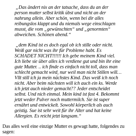
„Das ändert nix an der tatsache, dass du an der
person mutter selbst kritik übst und nicht an der
nahrung allein. Aber schön, wenn bei dir alles
reibungslos klappt und du niemals wege einschlagen
musst, die vom „gewünschten“ und „genormten“
abweichen. Schönen abend.“
„dem Kind ist es doch egal ob ich stille oder nicht.
Weiß gar nicht was ihr für Probleme habt. Es
SCHADET NICHT!!!!!! Ich gebe meinem Kind viel.
Ich liebe sie über alles ich verdiene gut und bin ihr eine
gute Mutter. .. ich finde es einfach nicht toll, dass man
schlecht gemacht wird, nur weil man nicht Stillen will…
Vllt still ich ja mein nächstes Kind. Das weiß ich noch
nicht. Aber beim nächsten will ich auch ein ks. Werde
ich jetzt auch nieder gemacht?? Jeder entscheidet
selbst. Und nich einmal. Mein kind ist fast 4. Bekommt
jetzt weder Pulver noch muttermilch. Sie ist super
ernährt und entwickelt. Sowohl körperlich als auch
geistig. Sue ist sehr weit für ihr Alter und hat keine
Allergien. Es reicht jetzt langsam.“
Das alles weil eine einzige Mutter es gewagt hatte, folgendes zu
sagen: