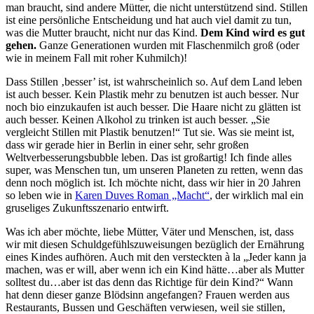
man braucht, sind andere Mütter, die nicht unterstützend sind. Stillen
ist eine persönliche Entscheidung und hat auch viel damit zu tun,
was die Mutter braucht, nicht nur das Kind.
Dem Kind wird es gut
gehen.
Ganze Generationen wurden mit Flaschenmilch groß (oder
wie in meinem Fall mit roher Kuhmilch)!
Dass Stillen ‚besser’ ist, ist wahrscheinlich so. Auf dem Land leben
ist auch besser. Kein Plastik mehr zu benutzen ist auch besser. Nur
noch bio einzukaufen ist auch besser. Die Haare nicht zu glätten ist
auch besser. Keinen Alkohol zu trinken ist auch besser. „Sie
vergleicht Stillen mit Plastik benutzen!“ Tut sie. Was sie meint ist,
dass wir gerade hier in Berlin in einer sehr, sehr großen
Weltverbesserungsbubble leben. Das ist großartig! Ich finde alles
super, was Menschen tun, um unseren Planeten zu retten, wenn das
denn noch möglich ist. Ich möchte nicht, dass wir hier in 20 Jahren
so leben wie in
Karen Duves Roman „Macht“
, der wirklich mal ein
gruseliges Zukunftsszenario entwirft.
Was ich aber möchte, liebe Mütter, Väter und Menschen, ist, dass
wir mit diesen Schuldgefühlszuweisungen bezüglich der Ernährung
eines Kindes aufhören. Auch mit den versteckten à la „Jeder kann ja
machen, was er will, aber wenn ich ein Kind hätte…aber als Mutter
solltest du…aber ist das denn das Richtige für dein Kind?“ Wann
hat denn dieser ganze Blödsinn angefangen? Frauen werden aus
Restaurants, Bussen und Geschäften verwiesen, weil sie stillen,