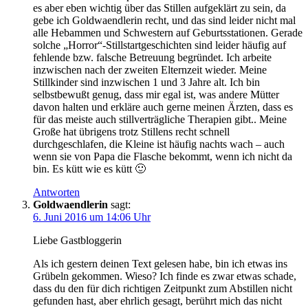
es aber eben wichtig über das Stillen aufgeklärt zu sein, da
gebe ich Goldwaendlerin recht, und das sind leider nicht mal
alle Hebammen und Schwestern auf Geburtsstationen. Gerade
solche „Horror“-Stillstartgeschichten sind leider häufig auf
fehlende bzw. falsche Betreuung begründet. Ich arbeite
inzwischen nach der zweiten Elternzeit wieder. Meine
Stillkinder sind inzwischen 1 und 3 Jahre alt. Ich bin
selbstbewußt genug, dass mir egal ist, was andere Mütter
davon halten und erkläre auch gerne meinen Ärzten, dass es
für das meiste auch stillverträgliche Therapien gibt.. Meine
Große hat übrigens trotz Stillens recht schnell
durchgeschlafen, die Kleine ist häufig nachts wach – auch
wenn sie von Papa die Flasche bekommt, wenn ich nicht da
bin. Es kütt wie es kütt 🙂
Antworten
Goldwaendlerin
sagt:
6. Juni 2016 um 14:06 Uhr
Liebe Gastbloggerin
Als ich gestern deinen Text gelesen habe, bin ich etwas ins
Grübeln gekommen. Wieso? Ich finde es zwar etwas schade,
dass du den für dich richtigen Zeitpunkt zum Abstillen nicht
gefunden hast, aber ehrlich gesagt, berührt mich das nicht