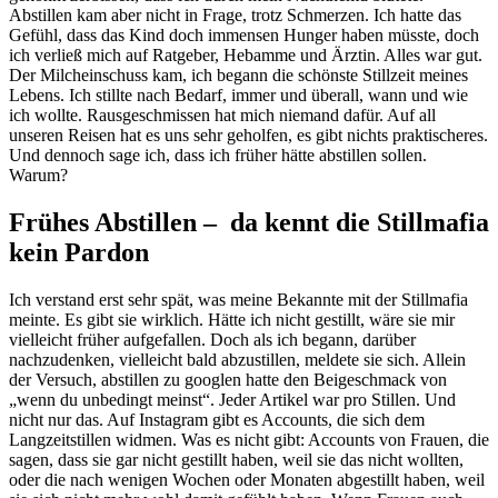
Abstillen kam aber nicht in Frage, trotz Schmerzen. Ich hatte das
Gefühl, dass das Kind doch immensen Hunger haben müsste, doch
ich verließ mich auf Ratgeber, Hebamme und Ärztin. Alles war gut.
Der Milcheinschuss kam, ich begann die schönste Stillzeit meines
Lebens. Ich stillte nach Bedarf, immer und überall, wann und wie
ich wollte. Rausgeschmissen hat mich niemand dafür. Auf all
unseren Reisen hat es uns sehr geholfen, es gibt nichts praktischeres.
Und dennoch sage ich, dass ich früher hätte abstillen sollen.
Warum?
Frühes Abstillen – da kennt die Stillmafia
kein Pardon
Ich verstand erst sehr spät, was meine Bekannte mit der Stillmafia
meinte. Es gibt sie wirklich. Hätte ich nicht gestillt, wäre sie mir
vielleicht früher aufgefallen. Doch als ich begann, darüber
nachzudenken, vielleicht bald abzustillen, meldete sie sich. Allein
der Versuch, abstillen zu googlen hatte den Beigeschmack von
„wenn du unbedingt meinst“. Jeder Artikel war pro Stillen. Und
nicht nur das. Auf Instagram gibt es Accounts, die sich dem
Langzeitstillen widmen. Was es nicht gibt: Accounts von Frauen, die
sagen, dass sie gar nicht gestillt haben, weil sie das nicht wollten,
oder die nach wenigen Wochen oder Monaten abgestillt haben, weil