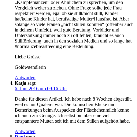
„Kampfemanzen“ oder Ähnlichem zu sprechen, um den
Vergleich weiter zu ziehen. Ohne Frage sollte jede Frau
respektiert werden, egal ob sie stillt/nicht stillt, Kinder
hat/keine Kinder hat, berufstätige Mutter/Hausfrau ist. Aber
solange so viele Frauen „nicht stillen konnten“ (offenbar auch
in deinem Umfeld), weil gute Beratung, Vorbilder und
Unterstützung immer noch zu oft fehlen, braucht es auch
Stillförderung, auch in den sozialen Medien und so lange hat
#normalizebreastfeeding eine Bedeutung.
Liebe Grüsse
Goldwaendlerin
Antworten
Katja
sagt:
6. Juni 2016 um 09:16 Uhr
Danke für diesen Artikel. Ich habe nach 8 Wochen abgestillt,
weil es nur Quälerei war. Die komischen Blicke und
Bemerkungen beim Auspacken der Fläschchenmilch kenne
ich auch zur Genüge. Ich selbst bin aber eine viel
entspanntere Mutter, seit ich mit dem Stillen aufgehört habe.
Antworten
Dani
sagt: