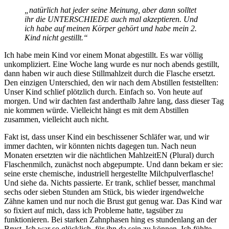
„
natürlich hat jeder seine Meinung, aber dann solltet
ihr die UNTERSCHIEDE auch mal akzeptieren. Und
ich habe auf meinen Körper gehört und habe mein 2.
Kind nicht gestillt.“
Ich habe mein Kind vor einem Monat abgestillt. Es war völlig
unkompliziert. Eine Woche lang wurde es nur noch abends gestillt,
dann haben wir auch diese Stillmahlzeit durch die Flasche ersetzt.
Den einzigen Unterschied, den wir nach dem Abstillen feststellten:
Unser Kind schlief plötzlich durch. Einfach so. Von heute auf
morgen. Und wir dachten fast anderthalb Jahre lang, dass dieser Tag
nie kommen würde. Vielleicht hängt es mit dem Abstillen
zusammen, vielleicht auch nicht.
Fakt ist, dass unser Kind ein beschissener Schläfer war, und wir
immer dachten, wir könnten nichts dagegen tun. Nach neun
Monaten ersetzten wir die nächtlichen MahlzeitEN (Plural) durch
Flaschenmilch, zunächst noch abgepumpte. Und dann bekam er sie:
seine erste chemische, industriell hergestellte Milchpulverflasche!
Und siehe da. Nichts passierte. Er trank, schlief besser, manchmal
sechs oder sieben Stunden am Stück, bis wieder irgendwelche
Zähne kamen und nur noch die Brust gut genug war. Das Kind war
so fixiert auf mich, dass ich Probleme hatte, tagsüber zu
funktionieren. Bei starken Zahnphasen hing es stundenlang an der
Brust. Ich war so glücklich, für ihn da sein zu können. Ich fühlte