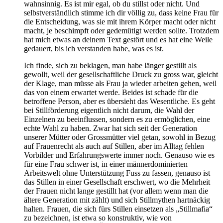
wahnsinnig. Es ist mir egal, ob du stillst oder nicht. Und
selbstverständlich stimme ich dir völlig zu, dass keine Frau für
die Entscheidung, was sie mit ihrem Körper macht oder nicht
macht, je beschimpft oder gedemütigt werden sollte. Trotzdem
hat mich etwas an deinem Text gestört und es hat eine Weile
gedauert, bis ich verstanden habe, was es ist.
Ich finde, sich zu beklagen, man habe länger gestillt als
gewollt, weil der gesellschaftliche Druck zu gross war, gleicht
der Klage, man müsse als Frau ja wieder arbeiten gehen, weil
das von einem erwartet werde. Beides ist schade für die
betroffene Person, aber es übersieht das Wesentliche. Es geht
bei Stillförderung eigentlich nicht darum, die Wahl der
Einzelnen zu beeinflussen, sondern es zu ermöglichen, eine
echte Wahl zu haben. Zwar hat sich seit der Generation
unserer Mütter oder Grossmütter viel getan, sowohl in Bezug
auf Frauenrecht als auch auf Stillen, aber im Alltag fehlen
Vorbilder und Erfahrungswerte immer noch. Genauso wie es
für eine Frau schwer ist, in einer männerdominierten
Arbeitswelt ohne Unterstützung Fuss zu fassen, genauso ist
das Stillen in einer Gesellschaft erschwert, wo die Mehrheit
der Frauen nicht lange gestillt hat (vor allem wenn man die
ältere Generation mit zählt) und sich Stillmythen hartnäckig
halten. Frauen, die sich fürs Stillen einsetzen als „Stillmafia“
zu bezeichnen, ist etwa so konstruktiv, wie von