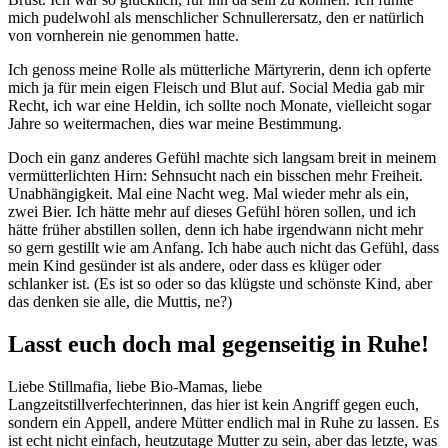
mich pudelwohl als menschlicher Schnullerersatz, den er natürlich
von vornherein nie genommen hatte.
Ich genoss meine Rolle als mütterliche Märtyrerin, denn ich opferte
mich ja für mein eigen Fleisch und Blut auf. Social Media gab mir
Recht, ich war eine Heldin, ich sollte noch Monate, vielleicht sogar
Jahre so weitermachen, dies war meine Bestimmung.
Doch ein ganz anderes Gefühl machte sich langsam breit in meinem
vermütterlichten Hirn: Sehnsucht nach ein bisschen mehr Freiheit.
Unabhängigkeit. Mal eine Nacht weg. Mal wieder mehr als ein,
zwei Bier. Ich hätte mehr auf dieses Gefühl hören sollen, und ich
hätte früher abstillen sollen, denn ich habe irgendwann nicht mehr
so gern gestillt wie am Anfang. Ich habe auch nicht das Gefühl, dass
mein Kind gesünder ist als andere, oder dass es klüger oder
schlanker ist. (Es ist so oder so das klügste und schönste Kind, aber
das denken sie alle, die Muttis, ne?)
Lasst euch doch mal gegenseitig in Ruhe!
Liebe Stillmafia, liebe Bio-Mamas, liebe
Langzeitstillverfechterinnen, das hier ist kein Angriff gegen euch,
sondern ein Appell, andere Mütter endlich mal in Ruhe zu lassen. Es
ist echt nicht einfach, heutzutage Mutter zu sein, aber das letzte, was