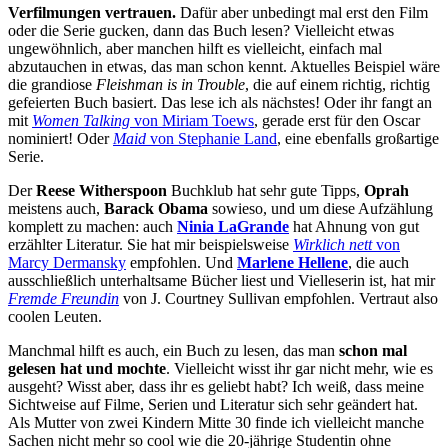
Verfilmungen vertrauen.
Dafür aber unbedingt mal erst den Film
oder die Serie gucken, dann das Buch lesen? Vielleicht etwas
ungewöhnlich, aber manchen hilft es vielleicht, einfach mal
abzutauchen in etwas, das man schon kennt. Aktuelles Beispiel wäre
die grandiose
Fleishman is in Trouble
, die auf einem richtig, richtig
gefeierten Buch basiert. Das lese ich als nächstes! Oder ihr fangt an
mit
Women Talking
von Miriam Toews
, gerade erst für den Oscar
nominiert! Oder
Maid
von Stephanie Land
, eine ebenfalls großartige
Serie.
Der
Reese Witherspoon
Buchklub hat sehr gute Tipps,
Oprah
meistens auch,
Barack Obama
sowieso, und um diese Aufzählung
komplett zu machen: auch
Ninia LaGrande
hat Ahnung von gut
erzählter Literatur. Sie hat mir beispielsweise
Wirklich nett
von
Marcy Dermansky
empfohlen. Und
Marlene Hellene
, die auch
ausschließlich unterhaltsame Bücher liest und Vielleserin ist, hat mir
Fremde Freundin
von J. Courtney Sullivan empfohlen. Vertraut also
coolen Leuten.
Manchmal hilft es auch, ein Buch zu lesen, das man
schon mal
gelesen hat und mochte
. Vielleicht wisst ihr gar nicht mehr, wie es
ausgeht? Wisst aber, dass ihr es geliebt habt? Ich weiß, dass meine
Sichtweise auf Filme, Serien und Literatur sich sehr geändert hat.
Als Mutter von zwei Kindern Mitte 30 finde ich vielleicht manche
Sachen nicht mehr so cool wie die 20-jährige Studentin ohne