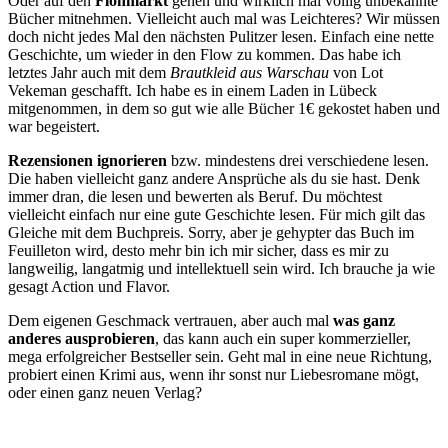
Oder auf den
Flohmarkt
gehen und wirklich mal völlig unbekannte
Bücher mitnehmen. Vielleicht auch mal was Leichteres? Wir müssen
doch nicht jedes Mal den nächsten Pulitzer lesen. Einfach eine nette
Geschichte, um wieder in den Flow zu kommen. Das habe ich
letztes Jahr auch mit dem
Brautkleid aus Warschau
von Lot
Vekeman geschafft. Ich habe es in einem Laden in Lübeck
mitgenommen, in dem so gut wie alle Bücher 1€ gekostet haben und
war begeistert.
Rezensionen ignorieren
bzw. mindestens drei verschiedene lesen.
Die haben vielleicht ganz andere Ansprüche als du sie hast. Denk
immer dran, die lesen und bewerten als Beruf. Du möchtest
vielleicht einfach nur eine gute Geschichte lesen. Für mich gilt das
Gleiche mit dem Buchpreis. Sorry, aber je gehypter das Buch im
Feuilleton wird, desto mehr bin ich mir sicher, dass es mir zu
langweilig, langatmig und intellektuell sein wird. Ich brauche ja wie
gesagt Action und Flavor.
Dem eigenen Geschmack vertrauen, aber auch mal
was ganz
anderes ausprobieren
, das kann auch ein super kommerzieller,
mega erfolgreicher Bestseller sein. Geht mal in eine neue Richtung,
probiert einen Krimi aus, wenn ihr sonst nur Liebesromane mögt,
oder einen ganz neuen Verlag?