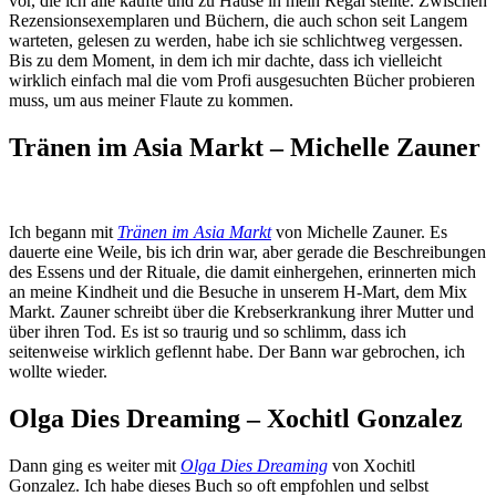
vor, die ich alle kaufte und zu Hause in mein Regal stellte. Zwischen
Rezensionsexemplaren und Büchern, die auch schon seit Langem
warteten, gelesen zu werden, habe ich sie schlichtweg vergessen.
Bis zu dem Moment, in dem ich mir dachte, dass ich vielleicht
wirklich einfach mal die vom Profi ausgesuchten Bücher probieren
muss, um aus meiner Flaute zu kommen.
Tränen im Asia Markt – Michelle Zauner
Ich begann mit
Tränen im Asia Markt
von Michelle Zauner. Es
dauerte eine Weile, bis ich drin war, aber gerade die Beschreibungen
des Essens und der Rituale, die damit einhergehen, erinnerten mich
an meine Kindheit und die Besuche in unserem H-Mart, dem Mix
Markt. Zauner schreibt über die Krebserkrankung ihrer Mutter und
über ihren Tod. Es ist so traurig und so schlimm, dass ich
seitenweise wirklich geflennt habe. Der Bann war gebrochen, ich
wollte wieder.
Olga Dies Dreaming – Xochitl Gonzalez
Dann ging es weiter mit
Olga Dies Dreaming
von Xochitl
Gonzalez. Ich habe dieses Buch so oft empfohlen und selbst