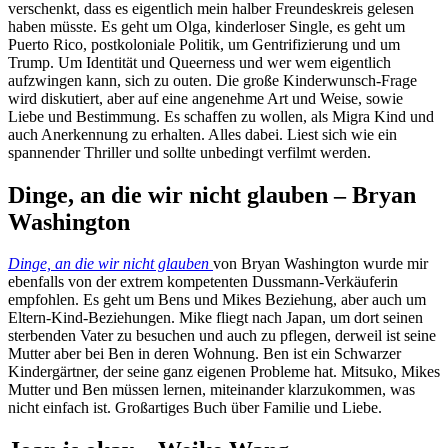
verschenkt, dass es eigentlich mein halber Freundeskreis gelesen
haben müsste. Es geht um Olga, kinderloser Single, es geht um
Puerto Rico, postkoloniale Politik, um Gentrifizierung und um
Trump. Um Identität und Queerness und wer wem eigentlich
aufzwingen kann, sich zu outen. Die große Kinderwunsch-Frage
wird diskutiert, aber auf eine angenehme Art und Weise, sowie
Liebe und Bestimmung. Es schaffen zu wollen, als Migra Kind und
auch Anerkennung zu erhalten. Alles dabei. Liest sich wie ein
spannender Thriller und sollte unbedingt verfilmt werden.
Dinge, an die wir nicht glauben – Bryan
Washington
Dinge, an die wir nicht glauben
von Bryan Washington wurde mir
ebenfalls von der extrem kompetenten Dussmann-Verkäuferin
empfohlen. Es geht um Bens und Mikes Beziehung, aber auch um
Eltern-Kind-Beziehungen. Mike fliegt nach Japan, um dort seinen
sterbenden Vater zu besuchen und auch zu pflegen, derweil ist seine
Mutter aber bei Ben in deren Wohnung. Ben ist ein Schwarzer
Kindergärtner, der seine ganz eigenen Probleme hat. Mitsuko, Mikes
Mutter und Ben müssen lernen, miteinander klarzukommen, was
nicht einfach ist. Großartiges Buch über Familie und Liebe.