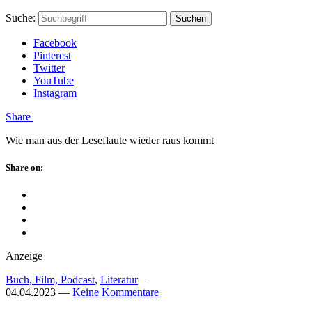
Skip
Hauptstadtmutti
Schließen
Search
Schließen
Suche:
Suchen
to
Form
content
Facebook
Pinterest
Twitter
YouTube
Instagram
Menü
Share
Wie man aus der Leseflaute wieder raus kommt
Schließen
Share on:
Facebook
Twitter
Pinterest
Google
Plus
Anzeige
Buch, Film, Podcast
,
Literatur
—
04.04.2023
—
Keine Kommentare