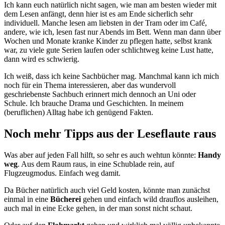
Ich kann euch natürlich nicht sagen, wie man am besten wieder mit
dem Lesen anfängt, denn hier ist es am Ende sicherlich sehr
individuell. Manche lesen am liebsten in der Tram oder im Café,
andere, wie ich, lesen fast nur Abends im Bett. Wenn man dann über
Wochen und Monate kranke Kinder zu pflegen hatte, selbst krank
war, zu viele gute Serien laufen oder schlichtweg keine Lust hatte,
dann wird es schwierig.
Ich weiß, dass ich keine Sachbücher mag. Manchmal kann ich mich
noch für ein Thema interessieren, aber das wundervoll
geschriebenste Sachbuch erinnert mich dennoch an Uni oder
Schule. Ich brauche Drama und Geschichten. In meinem
(beruflichen) Alltag habe ich genügend Fakten.
Noch mehr Tipps aus der Leseflaute raus
Was aber auf jeden Fall hilft, so sehr es auch wehtun könnte:
Handy
weg
. Aus dem Raum raus, in eine Schublade rein, auf
Flugzeugmodus. Einfach weg damit.
Da Bücher natürlich auch viel Geld kosten, könnte man zunächst
einmal in eine
Bücherei
gehen und einfach wild drauflos ausleihen,
auch mal in eine Ecke gehen, in der man sonst nicht schaut.