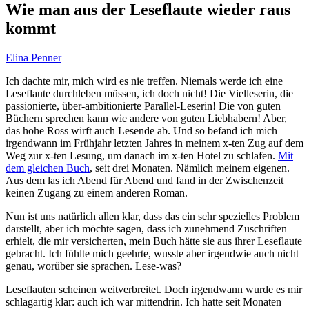
Wie man aus der Leseflaute wieder raus
kommt
Elina Penner
Ich dachte mir, mich wird es nie treffen. Niemals werde ich eine
Leseflaute durchleben müssen, ich doch nicht! Die Vielleserin, die
passionierte, über-ambitionierte Parallel-Leserin! Die von guten
Büchern sprechen kann wie andere von guten Liebhabern! Aber,
das hohe Ross wirft auch Lesende ab. Und so befand ich mich
irgendwann im Frühjahr letzten Jahres in meinem x-ten Zug auf dem
Weg zur x-ten Lesung, um danach im x-ten Hotel zu schlafen.
Mit
dem gleichen Buch
, seit drei Monaten. Nämlich meinem eigenen.
Aus dem las ich Abend für Abend und fand in der Zwischenzeit
keinen Zugang zu einem anderen Roman.
Nun ist uns natürlich allen klar, dass das ein sehr spezielles Problem
darstellt, aber ich möchte sagen, dass ich zunehmend Zuschriften
erhielt, die mir versicherten, mein Buch hätte sie aus ihrer Leseflaute
gebracht. Ich fühlte mich geehrte, wusste aber irgendwie auch nicht
genau, worüber sie sprachen. Lese-was?
Leseflauten scheinen weitverbreitet. Doch irgendwann wurde es mir
schlagartig klar: auch ich war mittendrin. Ich hatte seit Monaten