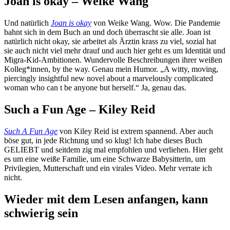
Joan is okay – Weike Wang
Und natürlich
Joan is okay
von Weike Wang. Wow. Die Pandemie
bahnt sich in dem Buch an und doch überrascht sie alle. Joan ist
natürlich nicht okay, sie arbeitet als Ärztin krass zu viel, sozial hat
sie auch nicht viel mehr drauf und auch hier geht es um Identität und
Migra-Kid-Ambitionen. Wundervolle Beschreibungen ihrer weißen
Kolleg*innen, by the way. Genau mein Humor. „A witty, moving,
piercingly insightful new novel about a marvelously complicated
woman who can t be anyone but herself.“ Ja, genau das.
Such a Fun Age – Kiley Reid
Such A Fun Age
von Kiley Reid ist extrem spannend. Aber auch
böse gut, in jede Richtung und so klug! Ich habe dieses Buch
GELIEBT und seitdem zig mal empfohlen und verliehen. Hier geht
es um eine weiße Familie, um eine Schwarze Babysitterin, um
Privilegien, Mutterschaft und ein virales Video. Mehr verrate ich
nicht.
Wieder mit dem Lesen anfangen, kann
schwierig sein