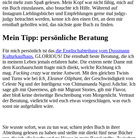
nicht mehr zum Spaß gelesen. Mein Kopf war nicht fähig, mich auf
ein Buch einzulassen, also brauchte ich Hilfe. Während auf
Instagram Lieblingsbücher und Empfehlungen gerne mal judgy-
judgy betrachtet werden, kenne ich den einen Ort, an dem mir
ernsthaft geholfen wird, das nächste gute Buch zu finden.
Mein Tipp: persönliche Beratung
Für mich persönlich ist das
die Englischabteilung vom Dussmann
Kulturkaufhaus.
GLORIOUS! Die ernsthaft beste Beratung, die ich
in meinem Leben jemals erfahren habe. Die extrem nette Dame mit
dem Kurzhaarschnitt fragte mich direkt, welche Richtung ich
mag.
Fucking crazy
war meine Antwort. Mit den gleichen Twists
und Turns wie bei
Ich, Eleanor Oliphant
, der Geschwindigkeit von
Celeste Ng und der Intelligenz von Chimamanda Ngozi Adichie. Ich
sage gib mir Queerness, gib mir Migrant Stories, gib mir Flavor,
aber bloß keine dreiseitige Beschreibung vom Morgenlicht. Vertraut
der Beratung, vielleicht wird euch etwas vorgeschlagen, was euch
sonst nie aufgefallen wäre.
Sie wusste sofort, was zu tun war, schien jedes Buch in ihrer
Abteilung gelesen zu haben und stellte mir direkt fünf neue Bücher