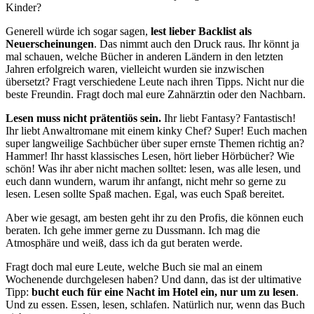
Kinder?
Generell würde ich sogar sagen,
lest lieber Backlist als
Neuerscheinungen
. Das nimmt auch den Druck raus. Ihr könnt ja
mal schauen, welche Bücher in anderen Ländern in den letzten
Jahren erfolgreich waren, vielleicht wurden sie inzwischen
übersetzt? Fragt verschiedene Leute nach ihren Tipps. Nicht nur die
beste Freundin. Fragt doch mal eure Zahnärztin oder den Nachbarn.
Lesen muss nicht prätentiös sein.
Ihr liebt Fantasy? Fantastisch!
Ihr liebt Anwaltromane mit einem kinky Chef? Super! Euch machen
super langweilige Sachbücher über super ernste Themen richtig an?
Hammer! Ihr hasst klassisches Lesen, hört lieber Hörbücher? Wie
schön! Was ihr aber nicht machen solltet: lesen, was alle lesen, und
euch dann wundern, warum ihr anfangt, nicht mehr so gerne zu
lesen. Lesen sollte Spaß machen. Egal, was euch Spaß bereitet.
Aber wie gesagt, am besten geht ihr zu den Profis, die können euch
beraten. Ich gehe immer gerne zu Dussmann. Ich mag die
Atmosphäre und weiß, dass ich da gut beraten werde.
Fragt doch mal eure Leute, welche Buch sie mal an einem
Wochenende durchgelesen haben? Und dann, das ist der ultimative
Tipp:
bucht euch für eine Nacht im Hotel ein, nur um zu lesen
.
Und zu essen. Essen, lesen, schlafen. Natürlich nur, wenn das Buch