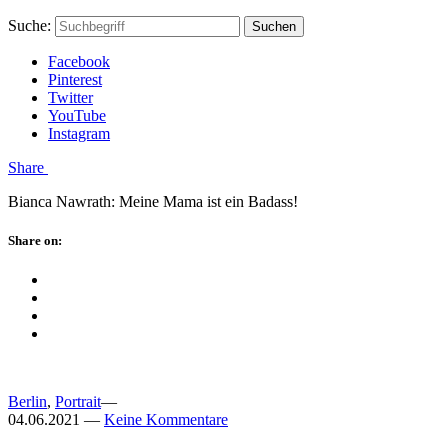
Skip
Hauptstadtmutti
Schließen
Search
Schließen
Suche:
Suchen
to
Form
content
Facebook
Pinterest
Twitter
YouTube
Instagram
Menü
Share
Bianca Nawrath: Meine Mama ist ein Badass!
Schließen
Share on:
Facebook
Twitter
Pinterest
Google
Plus
Berlin
,
Portrait
—
04.06.2021
—
Keine Kommentare