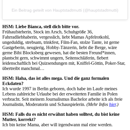
Ein Beitrag geteilt von Hauptstadtmutti (@hauptstadtmutti)
HSM: Liebe Bianca, stell dich bitte vor.
Frühaufsteherin, Stock im Arsch, Schuhgröße 36,
Fahrradliebhaberin, vergesslich, liebt Mamas Apfelrotkohl,
ungeduldig, strebsam, trinkfest, Film-Fan, stolze Tante, ist gerne
Gastgeberin, neugierig, Hobby-Tänzerin, liebt die Berge, wäre
gerne Bibi Blocksberg gewesen, hat die besten Freund*innen,
plantscht gern, schwimmt ungern, Seitenschläferin, fiebert
leidenschaftlich bei Quizsendungen mit, Kniffel-Göttin, Poker-Star,
übertreibt manchmal…
HSM: Haha, das ist alles mega. Und die ganz formalen
Eckdaten?
Ich wurde 1997 in Berlin geboren, doch habe im Laufe meines
Lebens zahlreiche Urlaube bei der erweiterten Familie in Polen
verbracht. Seit meinem Journalismus Bachelor arbeite ich als freie
Journalistin, Moderatorin und Schauspielerin.
(Mehr Infos
hier
.)
HSM: Falls du es nicht erwähnt haben solltest, du bist keine
Mutter, korrekt?
Ich bin keine Mama, aber will irgendwann mal eine werden.