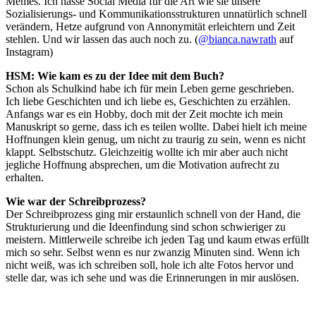
Memes. Ich hasse Social Media für die Art wie sie unsere
Sozialisierungs- und Kommunikationsstrukturen unnatürlich schnell
verändern, Hetze aufgrund von Annonymität erleichtern und Zeit
stehlen. Und wir lassen das auch noch zu. (
@bianca.nawrath
auf
Instagram)
HSM: Wie kam es zu der Idee mit dem Buch?
Schon als Schulkind habe ich für mein Leben gerne geschrieben.
Ich liebe Geschichten und ich liebe es, Geschichten zu erzählen.
Anfangs war es ein Hobby, doch mit der Zeit mochte ich mein
Manuskript so gerne, dass ich es teilen wollte. Dabei hielt ich meine
Hoffnungen klein genug, um nicht zu traurig zu sein, wenn es nicht
klappt. Selbstschutz. Gleichzeitig wollte ich mir aber auch nicht
jegliche Hoffnung absprechen, um die Motivation aufrecht zu
erhalten.
Wie war der Schreibprozess?
Der Schreibprozess ging mir erstaunlich schnell von der Hand, die
Strukturierung und die Ideenfindung sind schon schwieriger zu
meistern. Mittlerweile schreibe ich jeden Tag und kaum etwas erfüllt
mich so sehr. Selbst wenn es nur zwanzig Minuten sind. Wenn ich
nicht weiß, was ich schreiben soll, hole ich alte Fotos hervor und
stelle dar, was ich sehe und was die Erinnerungen in mir auslösen.