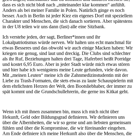
dass es sich nicht bloß nach „miteinander klar kommen“ anfühlt.
Anders als bei meiner Familie in Polen. Natürlich ginge es noch
besser. Auch in Berlin ist jeder Kiez ein eigenes Dorf mit speziellem
Charakter und Menschen, die sich danach sortieren. Aber spätestens
in der U8 teilen wir uns dann (fast) alle eine Sitzbank.
Ich verstehe jeden, der sagt, Berliner*innen und ihr
Lokalpatriotismus würde nerven. Wir halten uns echt manchmal für
etwas Besseres und das obwohl wir auch einige Macken haben: Wir
kriegen nie genug, sind laut und dreckig. Die Clubs sind schlechter
als ihr Ruf, Beziehungen halten drei Tage, Haferbrei heißt Porridge
und kostet 6,95 Euro. Aber in jeder Stadt würde mich etwas stören
und hier habe ich wenigstens meine Leute gefunden, viele davon.
Mit „meinen Leuten“ meine ich die Zahnmedizinstudentin mit der
Liebe zu Trash-Formaten, die stets etwas zu laute Schauspielerin mit
dem ehrlichsten Herzen der Welt, den Bootsliebhaber, der immer zu
spät kommt und die Grundschullehrerin, die gerne ins Kitkat geht.
Wenn ich mit ihnen zusammen bin, muss ich mich nicht über
Hekunft, Geld oder Bildungsgrad definieren. Wir definieren uns
über die Albernheiten, die wir so gerne und am liebsten gemeinsam
fühlen und über die Kompromisse, die wir füreinander eingehen.
Am Ende definiere ich meine Herkunft also über die Menschen, die