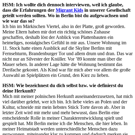
HSM: Ich wollte dich dennoch interviewen, weil ich glaube,
dass die Erfahrungen der
Migrant Kids
in unserer Gesellschaft
geteilt werden sollten. Wo in Berlin bist du aufgewachsen und
wie war das so?
Ich bin im Märkischen Viertel, also in der Platte, groß geworden.
Meine Eltern haben mir dort ein richtig schönes Zuhause
geschaffen, deshalb löst der Anblick von Plattenbauten ein
heimeliges, nostalgisches Gefühl in mir aus. Unsere Wohnung im
11. Stock hatte einen Ausblick auf die Skyline Berlins mit
Fernsehturm, Brandenburger Tor und allem drum und dran. Das war
nicht nur an Silvester der Knüller. Vor ’89 konnte man über die
Mauer sehen. In anderer Lage hätte die Wohnung bestimmt das
Dreifache gekostet. Als Kind war für mich aber vor allem die große
Auswahl an Spielplätzen ein Grund, den Kiez zu lieben.
HSM: Wie bezeichnest du dich selbst bzw. wie definierst du
deine Herkunft?
Mich mit meiner polnischen Herkunft auseinanderzusetzen, hat mich
viel darüber gelehrt, wer ich bin. Ich liebe vieles an Polen und der
Kultur, schneide mir mein liebstes Stück Torte davon ab. Aber in
letzter Zeit wird mir mehr und mehr bewusst, dass Berlin eine
entscheidende Rolle in meiner Charakterentwicklung spielt und
gespielt hat. Mit Berlin meine ich die Menschen, die hier leben. In
meiner Heimatstadt werden unterschiedliche Menschen dazu
gezwungen, miteinander klar zu kommen und dadurch merken sie,