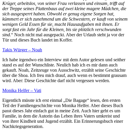
Krüger, arbeitslos, von seiner Frau verlassen und einsam, trifft auf
der Treppe seines Plattenbaus auf zwei kleine magere Mädchen, die
sich ausgesperrt haben. Obwohl er genug eigene Sorgen hat,
kümmert er sich zunehmend um die Schwestern, er kauft von seinem
wenigen Geld Essen für sie, macht Hausaufgaben mit ihnen. Er
sorgt fast ein Jahr für die Kleinen, bis sie plötzlich verschwunden
sind.
“ Noch nicht mal ausgepackt. Aber der Urlaub steht ja vor der
Tür und dieses Buch landet im Koffer.
Takis Würger – Noah
Ich habe irgendwo ein Interview mit dem Autor gelesen und seither
stand es auf der Wunschliste. Neulich hab ich es mir dann auch
gekauft. Noah, Zeitzeuge von Ausschwitz, erzählt seine Geschichte
über die Shoa. Ich freu mich drauf, auch wenn es bestimmt grausam
wird. Aber: Diese Geschichte darf nicht vergessen werden.
Monika Helfer – Vati
Eigentlich müsste ich erst einmal „Die Bagage“ lesen, den ersten
Teil der Familiengeschichte von Monika Helfer. Aber dieses Buch
passt dieses Jahr einfach gut in meine Zeit. Auch hier geht es um
Familie, in dem die Autorin das Leben ihres Vaters umkreist und
von ihrer Kindheit und Jugend erzählt. Ein Erinnerungsbuch einer
Nachkriegsgeneration.