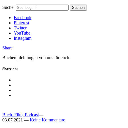
Skip
Hauptstadtmutti
Schließen
Search
Schließen
Suche:
Suchen
to
Form
content
Facebook
Pinterest
Twitter
YouTube
Instagram
Menü
Share
Buchempfehlungen von uns für euch
Schließen
Share on:
Facebook
Twitter
Pinterest
Google
Plus
Buch, Film, Podcast
—
03.07.2021
—
Keine Kommentare