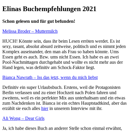
Elinas Buchempfehlungen 2021
Schon gelesen und für gut befunden!
Melissa Broder – Muttermilch
HUCH! Könnte sein, dass ihr beim Lesen erröten werdet. Es ist
sexy, rasant, absolut absurd zeitweise, politisch und es nimmt jeden
Komplex auseinander, den man als Frau so haben könnte. Ums
Essen geht es auch. Bzw. ums nicht Essen. Ich habe es an zwei
Pool-Nachmittagen durchgehabt und wollte es nicht mehr aus der
Hand legen, was definitiv am Schock-Faktor liegt.
Bianca Nawrath – Iss das jetzt, wenn du mich liebst
Definitiv ein super Urlaubsbuch. Erstens, weil die Protagonisten
Berlin verlassen und zu einer Hochzeit nach Polen fahren und
zweitens, weil es ein perfekter Mix aus unterhaltsam und ein etwas
zum Nachdenken ist. Bianca ist ein echtes Hauptstadtkind, aber das
erzählt sie euch alles
hier
in unserem Interview mit ihr.
Ali Wong – Dear Girls
Ja, ich habe dieses Buch an anderer Stelle schon einmal erwähnt,