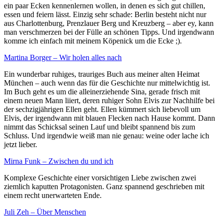
ein paar Ecken kennenlernen wollen, in denen es sich gut chillen,
essen und feiern lässt. Einzig sehr schade: Berlin besteht nicht nur
aus Charlottenburg, Prenzlauer Berg und Kreuzberg – aber ey, kann
man verschmerzen bei der Fülle an schönen Tipps. Und irgendwann
komme ich einfach mit meinem Köpenick um die Ecke ;).
Martina Borger – Wir holen alles nach
Ein wunderbar ruhiges, trauriges Buch aus meiner alten Heimat
München – auch wenn das für die Geschichte nur mittelwichtig ist.
Im Buch geht es um die alleinerziehende Sina, gerade frisch mit
einem neuen Mann liiert, deren ruhiger Sohn Elvis zur Nachhilfe bei
der sechzigjährigen Ellen geht. Ellen kümmert sich liebevoll um
Elvis, der irgendwann mit blauen Flecken nach Hause kommt. Dann
nimmt das Schicksal seinen Lauf und bleibt spannend bis zum
Schluss. Und irgendwie weiß man nie genau: weine oder lache ich
jetzt lieber.
Mirna Funk – Zwischen du und ich
Komplexe Geschichte einer vorsichtigen Liebe zwischen zwei
ziemlich kaputten Protagonisten. Ganz spannend geschrieben mit
einem recht unerwarteten Ende.
Juli Zeh – Über Menschen