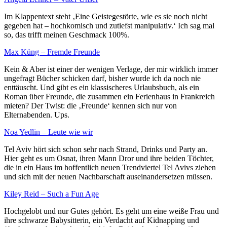
Im Klappentext steht ‚Eine Geistegestörte, wie es sie noch nicht
gegeben hat – hochkomisch und zutiefst manipulativ.‘ Ich sag mal
so, das trifft meinen Geschmack 100%.
Max Küng – Fremde Freunde
Kein & Aber ist einer der wenigen Verlage, der mir wirklich immer
ungefragt Bücher schicken darf, bisher wurde ich da noch nie
enttäuscht. Und gibt es ein klassischeres Urlaubsbuch, als ein
Roman über Freunde, die zusammen ein Ferienhaus in Frankreich
mieten? Der Twist: die ‚Freunde‘ kennen sich nur von
Elternabenden. Ups.
Noa Yedlin – Leute wie wir
Tel Aviv hört sich schon sehr nach Strand, Drinks und Party an.
Hier geht es um Osnat, ihren Mann Dror und ihre beiden Töchter,
die in ein Haus im hoffentlich neuen Trendviertel Tel Avivs ziehen
und sich mit der neuen Nachbarschaft auseinandersetzen müssen.
Kiley Reid – Such a Fun Age
Hochgelobt und nur Gutes gehört. Es geht um eine weiße Frau und
ihre schwarze Babysitterin, ein Verdacht auf Kidnapping und