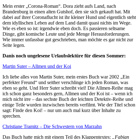
Mein erster „Corona-Roman“. Dora zieht aufs Land, nach
Brandenburg in einen alten Gutshof, den sie sich gekauft hat. Mit
dabei auf ihrer Coronaflucht ist ihr kleiner Hund und eigentlich steht
dem idyllischen Leben auf dem Land damit quasi nichts im Wege.
Wie es eben so ist: irgendwie eben doch. Es passieren seltsame
Dinge, gibt komische Leute und jede Menge Herausforderungen.
Wie immer unfassbar gut geschrieben, man möchte es gar nicht zur
Seite legen.
Danis noch ungelesene Urlaubslektüre für diesen Sommer:
Martin Suter – Allmen und der Koi
Ich liebe alles von Martin Suter, mein erstes Buch war 2002 „Ein
perfekter Freund“ und seither verschlinge ich jeden Roman, was
eben so geht. Und Herr Suter schreibt viel! Die Allmen-Reihe mag
ich schon ganz besonders gern, Allmen und der Koi ist – wenn ich
mich nicht irre – das sechste Buch der leichten Detektiv-Reihe und
einige Teile wurden inzwischen bereits verfilmt. Wie der Titel schon
sagt: Finde den Koi! – nur um auch mal kurz über Inhalte zu
sprechen.
Christiane Tramitz – Die Schwestern von Marzahn
Das Buch hatte mich mit einem Teil des Klappentextes:
„Fabian