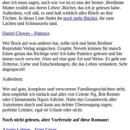
aber ich muss sagen, nach wie vor ist es eins der besten ‚Berühmte
Mutter erzählt aus ihrem Leben‘-Bücher, das ich je gelesen habe.
Außerdem, voll süß, es sind halt wirklich alles Briefe an ihre
Töchter. In dieser Liste findet ihr
noch mehr Bücher
, die zum
Lachen und Schmunzeln sind.
Daniel Clowes – Patience
Wer Bock auf was anderes hat, sollte sich mal beim Berliner
Reprodukt Verlag umgucken. Graphic Novels können für manch
Einen genau das Richtige sein! Ich habe Patience gelesen und bin
immer noch verwirrt. Aber auf eine gute Art und Weise. Es geht um
Zeitreise, Liebe und Entscheidungen, die das Leben verändern. Sehr
abgespaced!
Außerdem:
Wer auf gute, komplexe und verworrene Familiengeschichten steht,
dem empfehle ich einfach mal alles von Celeste Ng, Brit Bennet
oder Chimamanda Ngozi Adichie. Habe das Gesamtwerk aller
Autorinnen durch und kann aus tiefster Überzeugung sagen,
perfekte Lektüre, egal ob Urlaub oder nicht.
Noch nicht gelesen, aber Vorfreude auf diese Romane:
Angela Lehner – Vater Unser