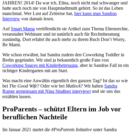
JAHREN! 2014! Da war ich, Elina, noch nicht mal schwanger und
hatte auch noch nie von Hauptstadtmutti gehört. So ist das Leben
manchmal. Wer Lust auf Zeitreise hat,
hier kann man Sandras
Interview
von damals lesen.
Auf
Smart Mama
veröffentlicht sie Artikel zum Thema Elternrechte,
veranstaltet Webinare und ist natürlich auch für Rechtsberatung
zuständig. Dort erfahrt ihr auch mehr zu ihrem Buch Don’t Worry,
Be Mami.
Wie schon erwähnt, hat Sandra zudem den Coworking Toddler in
Berlin gegründet. Wir sind ja bekanntlich große Fans von
Coworking Spaces mit Kinderbetreuung
, aber in Sandras Fall ist ein
richtiger Kindergarten mit am Start.
Was macht eine Anwältin eigentlich den ganzen Tag? Ist das so wie
bei
The Good Wife
? Oder wie bei
Matlock
? Wir haben
Sandra
Runge gemeinsam mit Nina Straßner interviewt
und sie uns das
erzählen lassen.
ProParents – schützt Eltern im Job vor
beruflichen Nachteile
Im Januar 2021 startet die
#ProParents Initiative
unter Sandra